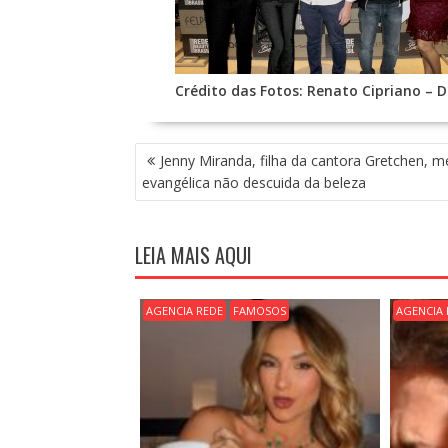
Crédito das Fotos: Renato Cipriano – 
N
Jenny Miranda, filha da cantora Gretchen, 
A
evangélica não descuida da beleza
V
E
G
LEIA MAIS AQUI
A
Ç
Ã
AGENCIA REDE
FAMOSOS
AGENCIA 
O
D
E
P
O
S