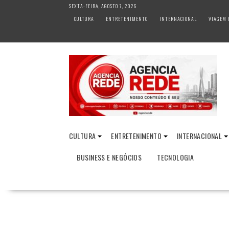
S
SEXTA-FEIRA, AGOSTO 7, 2026
k
CULTURA
ENTRETENIMENTO
INTERNACIONAL
VIAGEM 
i
p
t
o
c
o
n
t
e
n
CULTURA
ENTRETENIMENTO
INTERNACIONAL
t
BUSINESS E NEGÓCIOS
TECNOLOGIA