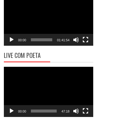
de
vídeo
00:00
01:41:54
LIVE COM POETA
Tocador
de
vídeo
00:00
47:18