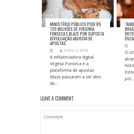
T
MINISTÉRIO PÚBLICO PEDE R$
“AIN
120 MILHÕES DE VIRGÍNIA
BRASI
FONSECA E BLAZE POR SUPOSTA
ENTR
DIVULGAÇÃO ABUSIVA DE
OSC
APOSTAS
AGENCIA REDE
O ci
A influenciadora digital
alca
Virgínia Fonseca e a
hist
plataforma de apostas
Esto
Blaze passaram a ser alvo
por..
de...
LEAVE A COMMENT