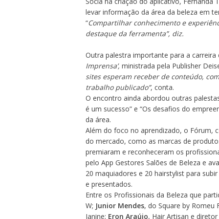
Sócia na criação do aplicativo, Fernanda 
levar informação da área da beleza em tem
“
Compartilhar conhecimento e experiênc
destaque da ferramenta”, diz.
Outra palestra importante para a carreira d
Imprensa’,
ministrada pela Publisher Dei
sites esperam receber de conteúdo, como
trabalho publicado”
, conta.
O encontro ainda abordou outras palestas 
é um sucesso” e “Os desafios do empreend
da área.
Além do foco no aprendizado, o Fórum, c
do mercado, como as marcas de produto
premiaram e reconheceram os profissiona
pelo App Gestores Salões de Beleza e ava
20 maquiadores e 20 hairstylist para su
e presentados.
Entre os Profissionais da Beleza que par
W;
Junior Mendes
, do Square by Romeu F
Janine;
Eron Araújo
, Hair Artisan e direto