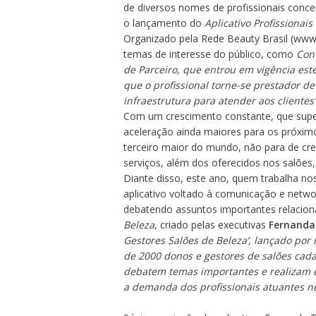
de diversos nomes de profissionais conc
o lançamento do
Aplicativo Profissionais
Organizado pela Rede Beauty Brasil (
www.
temas de interesse do público, como
Cont
de Parceiro, que entrou em vigência est
que o profissional torne-se prestador d
infraestrutura para atender aos clientes”
Com um crescimento constante, que super
aceleração ainda maiores para os próximo
terceiro maior do mundo, não para de cr
serviços, além dos oferecidos nos salões,
Diante disso, este ano, quem trabalha n
aplicativo voltado à comunicação e networ
debatendo assuntos importantes relaciona
Beleza
, criado pelas executivas
Fernanda
Gestores Salões de Beleza’, lançado po
de 2000 donos e gestores de salões ca
debatem temas importantes e realizam e
a demanda dos profissionais atuantes nes