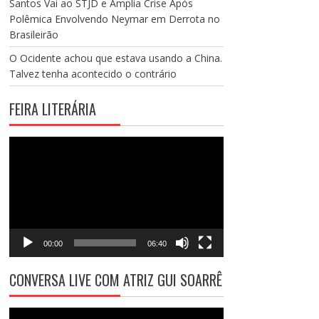
Santos Vai ao STJD e Amplia Crise Após
Polêmica Envolvendo Neymar em Derrota no
Brasileirão
O Ocidente achou que estava usando a China.
Talvez tenha acontecido o contrário
FEIRA LITERÁRIA
Tocador
de
vídeo
00:00
06:40
CONVERSA LIVE COM ATRIZ GUI SOARRÊ
Tocador