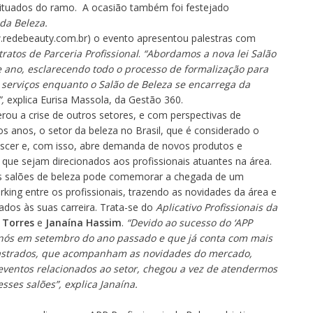
eituados do ramo. A ocasião também foi festejado
 da Beleza
.
redebeauty.com.br
) o evento apresentou palestras com
ratos de Parceria Profissional
.
“Abordamos a nova lei Salão
e ano, esclarecendo todo o processo de formalização para
e serviços enquanto o Salão de Beleza se encarrega da
,
explica Eurisa Massola, da Gestão 360.
ou a crise de outros setores, e com perspectivas de
s anos, o setor da beleza no Brasil, que é considerado o
escer e, com isso, abre demanda de novos produtos e
 que sejam direcionados aos profissionais atuantes na área.
os salões de beleza pode comemorar a chegada de um
king entre os profissionais, trazendo as novidades da área e
dos às suas carreira. Trata-se do
Aplicativo Profissionais da
 Torres
e
Janaína Hassim
.
“Devido ao sucesso do ‘APP
r nós em setembro do ano passado e que já conta com mais
dastrados, que acompanham as novidades do mercado,
ventos relacionados ao setor, chegou a vez de atendermos
ses salões”, explica Janaína.