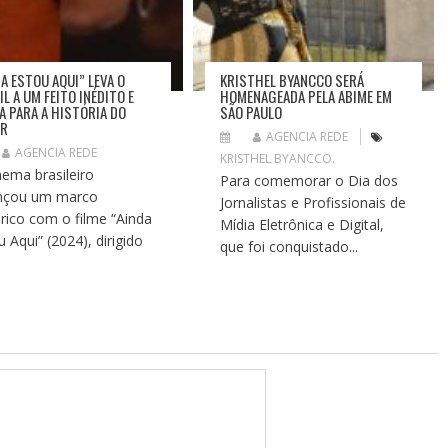
DA ESTOU AQUI” LEVA O
KRISTHEL BYANCCO SERÁ
L A UM FEITO INÉDITO E
HOMENAGEADA PELA ABIME EM
A PARA A HISTÓRIA DO
SÃO PAULO
AR
AGENCIA REDE
AGENCIA REDE
KRISTHEL BYANCCO.
nema brasileiro
Para comemorar o Dia dos
nçou um marco
Jornalistas e Profissionais de
órico com o filme “Ainda
Mídia Eletrônica e Digital,
u Aqui” (2024), dirigido
que foi conquistado...
.