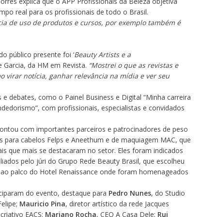
Torres explica que o APP Profissionais da Beleza objetiva
po real para os profissionais de todo o Brasil.
ia de uso de produtos e cursos, por exemplo também é
o público presente foi ‘
Beauty Artists e a
se Garcia, da HM em Revista.
“Mostrei o que as revistas e
 virar notícia, ganhar relevância na mídia e ver seu
e debates, como o Painel Business e Digital “Minha carreira
edorismo”, com profissionais, especialistas e convidados
ontou com importantes parceiros e patrocinadores de peso
s para cabelos Felps e Aneethum e de maquiagem MAC, que
is que mais se destacaram no setor. Eles foram indicados
liados pelo júri do Grupo Rede Beauty Brasil, que escolheu
bir ao palco do Hotel Renaissance onde foram homenageados
ticiparam do evento, destaque para
Pedro Nunes
, do Studio
elipe;
Mauricio Pina
, diretor artístico da rede Jacques
r criativo EACS;
Mariano Rocha
, CEO A Casa Dele;
Rui