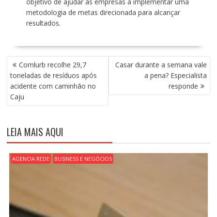
objetivo de ajudar as empresas a implementar uma
metodologia de metas direcionada para alcançar
resultados.
N
Comlurb recolhe 29,7
Casar durante a semana vale
A
toneladas de resíduos após
a pena? Especialista
V
acidente com caminhão no
responde
E
Caju
G
A
Ç
LEIA MAIS AQUI
Ã
O
D
AGENCIA REDE
BUSINESS E NEGÓCIOS
E
P
O
S
T