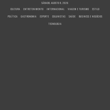
S
SÁBADO, AGOSTO 8, 2026
k
CULTURA
ENTRETENIMENTO
INTERNACIONAL
VIAGEM E TURISMO
ESTILO
i
POLÍTICA
GASTRONOMIA
ESPORTE
COLUNISTAS
SAÚDE
BUSINESS E NEGÓCIOS
p
t
TECNOLOGIA
o
c
o
n
t
e
n
t