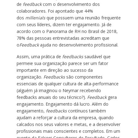
de
feedback
com o desenvolvimento dos
colaboradores. Foi apontado que 44%
dos
millenials
que possuem uma reunião frequente
com seus líderes, dizem ter engajamento. Já de
acordo com o Panorama de RH no Brasil de 2018,
78% das pessoas entrevistadas acreditam que
o
Feedback
ajuda no desenvolvimento profissional.
Assim, uma prática de
feedbacks
saudável que
permeie sua organização parece ser um fator
importante em direção ao sucesso da
organização.
Feedbacks
são componentes
essenciais de qualquer cultura de alta-performance
(alguém já imaginou o Neymar recebendo
feedbacks anuais do seu técnico?).
Feedback
gera
engajamento. Engajamento dá lucro.
Além do
engajamento,
feedbacks
contínuos também
ajudam a reforçar a cultura da empresa, quando
calcados nos seus valores e metas, e a desenvolver
profissionais mais conscientes e completos. Em um
evento da Falconi Consultores de Resultado, Carlos