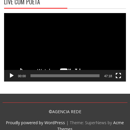
LIVE COM POETA
Tocador
de
vídeo
00:00
47:18
©AGENCIA REDE
Proudly powered by WordPress
|
Theme: SuperNews by
Acme
Themes