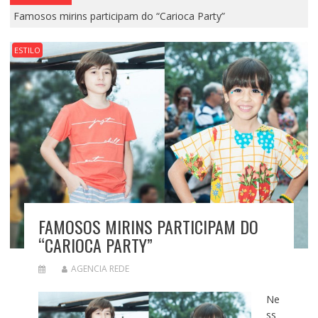
Famosos mirins participam do “Carioca Party”
ESTILO
FAMOSOS MIRINS PARTICIPAM DO
“CARIOCA PARTY”
AGENCIA REDE
Ne
ss