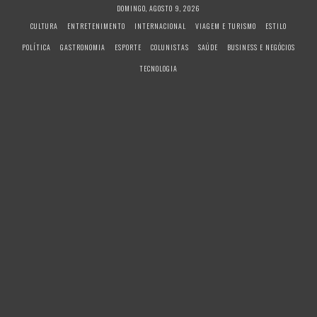
S
DOMINGO, AGOSTO 9, 2026
k
CULTURA
ENTRETENIMENTO
INTERNACIONAL
VIAGEM E TURISMO
ESTILO
i
POLÍTICA
GASTRONOMIA
ESPORTE
COLUNISTAS
SAÚDE
BUSINESS E NEGÓCIOS
p
t
TECNOLOGIA
o
c
o
n
t
e
n
t