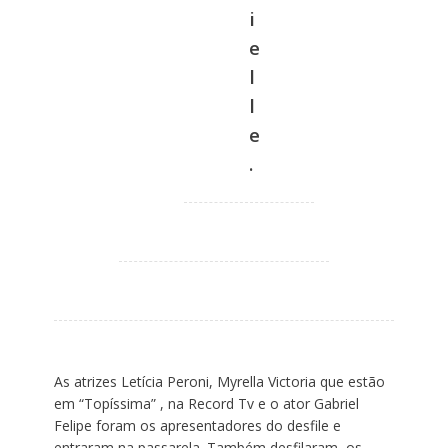
i
e
l
l
e
.
As atrizes Letícia Peroni, Myrella Victoria que estão
em “Topíssima” , na Record Tv e o ator Gabriel
Felipe foram os apresentadores do desfile e
entraram na passarela. Também desfilaram os