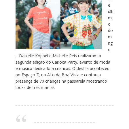
e
últi
m
o
do
mi
ng
o
, Danielle Koppel e Michelle Reis realizaram a
segunda edição do Carioca Party, evento de moda
e música dedicado à crianças. O desfile aconteceu
no Espaço Z, no Alto da Boa Vista e contou a
presença de 70 crianças na passarela mostrando
looks de três marcas.