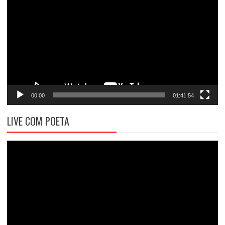
de
vídeo
00:00
01:41:54
LIVE COM POETA
Tocador
de
vídeo