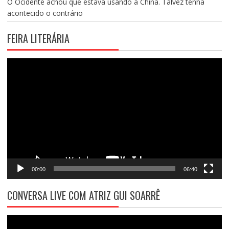
O Ocidente achou que estava usando a China. Talvez tenha
acontecido o contrário
FEIRA LITERÁRIA
Tocador
de
vídeo
00:00
06:40
CONVERSA LIVE COM ATRIZ GUI SOARRÊ
Tocador