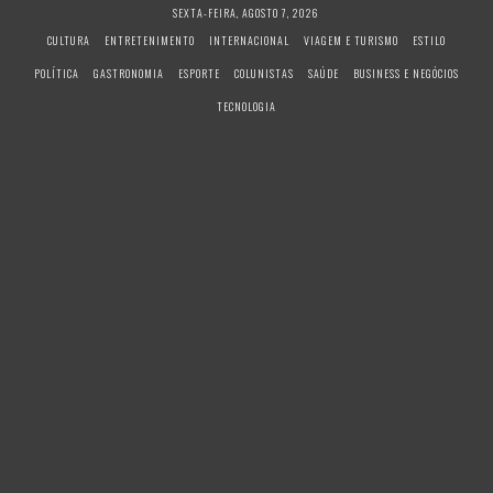
S
SEXTA-FEIRA, AGOSTO 7, 2026
k
CULTURA
ENTRETENIMENTO
INTERNACIONAL
VIAGEM E TURISMO
ESTILO
i
POLÍTICA
GASTRONOMIA
ESPORTE
COLUNISTAS
SAÚDE
BUSINESS E NEGÓCIOS
p
t
TECNOLOGIA
o
c
o
n
t
e
n
t