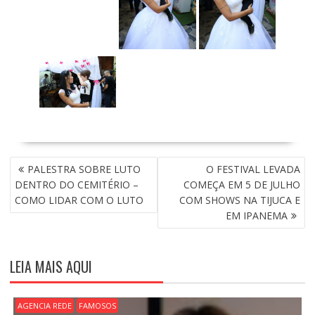
N
PALESTRA SOBRE LUTO
O FESTIVAL LEVADA
A
DENTRO DO CEMITÉRIO –
COMEÇA EM 5 DE JULHO
V
COMO LIDAR COM O LUTO
COM SHOWS NA TIJUCA E
E
EM IPANEMA
G
A
Ç
LEIA MAIS AQUI
Ã
O
D
AGENCIA REDE
FAMOSOS