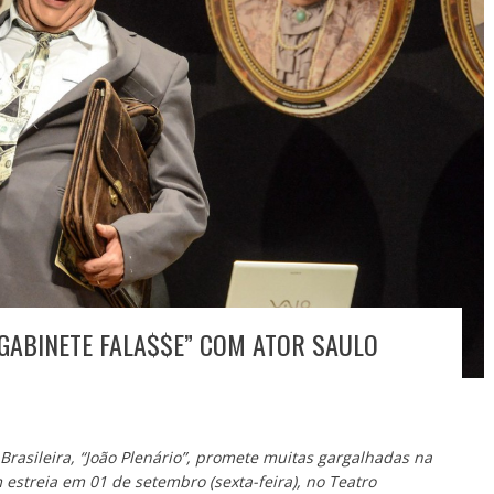
 GABINETE FALA$$E” COM ATOR SAULO
Brasileira, “João Plenário”, promete muitas gargalhadas na
estreia em 01 de setembro (sexta-feira), no Teatro