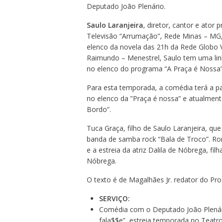
Deputado João Plenário.
Saulo Laranjeira
, diretor, cantor e ator
Televisão “Arrumação”, Rede Minas – MG
elenco da novela das 21h da Rede Globo Ve
Raimundo – Menestrel, Saulo tem uma linh
no elenco do programa “A Praça é Nossa”
Para esta temporada, a comédia terá a par
no elenco da ”Praça é nossa” e atualmente
Bordo”.
Tuca Graça, filho de Saulo Laranjeira, que 
banda de samba rock “Bala de Troco”. Ron
e a estreia da atriz Dalila de Nóbrega, fi
Nóbrega.
O texto é de Magalhães Jr. redator do Pro
SERVIÇO:
Comédia com o Deputado João Plenári
fala$$e”, estreia temporada no Teatr