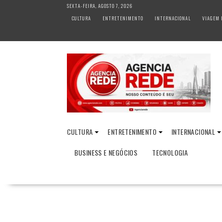
S
SEXTA-FEIRA, AGOSTO 7, 2026
k
CULTURA
ENTRETENIMENTO
INTERNACIONAL
VIAGEM 
i
p
t
o
c
o
n
t
e
n
CULTURA
ENTRETENIMENTO
INTERNACIONAL
t
BUSINESS E NEGÓCIOS
TECNOLOGIA