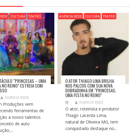
REDE
CULTURA
TEATRO
AGENCIA REDE
CULTURA
TEATRO
TÁCULO “PRINCESAS – UMA
O ATOR THIAGO LIMA BRILHA
A NO REINO” ESTREIA COM
NOS PALCOS COM SUA NOVA
ESSO
DOBRADINHA EM “PRINCESAS,
UMA FESTA NO REINO”
AGENCIA REDE
AGENCIA REDE
m Produções vem
O ator, roteirista e produtor
ecendo ferramentas de
Thiago Lacerda Lima,
rção a novos talentos
natural de Oliveira MG, tem
onceito de auto
conquistado destaque no...
ução,...