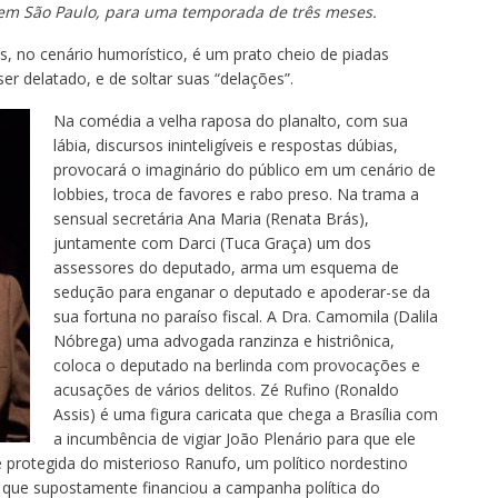
 em São Paulo, para uma temporada de três meses.
s, no cenário humorístico, é um prato cheio de piadas
er delatado, e de soltar suas “delações”.
Na comédia a velha raposa do planalto, com sua
lábia, discursos ininteligíveis e respostas dúbias,
provocará o imaginário do público em um cenário de
lobbies, troca de favores e rabo preso. Na trama a
sensual secretária Ana Maria (Renata Brás),
juntamente com Darci (Tuca Graça) um dos
assessores do deputado, arma um esquema de
sedução para enganar o deputado e apoderar-se da
sua fortuna no paraíso fiscal. A Dra. Camomila (Dalila
Nóbrega) uma advogada ranzinza e histriônica,
coloca o deputado na berlinda com provocações e
acusações de vários delitos. Zé Rufino (Ronaldo
Assis) é uma figura caricata que chega a Brasília com
a incumbência de vigiar João Plenário para que ele
 protegida do misterioso Ranufo, um político nordestino
que supostamente financiou a campanha política do