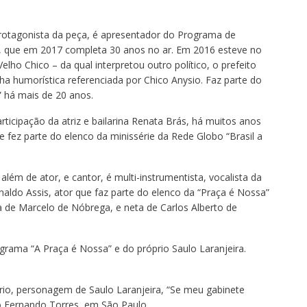
 protagonista da peça, é apresentador do Programa de
, que em 2017 completa 30 anos no ar. Em 2016 esteve no
lho Chico – da qual interpretou outro político, o prefeito
a humorística referenciada por Chico Anysio. Faz parte do
 há mais de 20 anos.
ticipação da atriz e bailarina Renata Brás, há muitos anos
 fez parte do elenco da minissérie da Rede Globo “Brasil a
além de ator, e cantor, é multi-instrumentista, vocalista da
aldo Assis, ator que faz parte do elenco da “Praça é Nossa”
lha de Marcelo de Nóbrega, e neta de Carlos Alberto de
grama “A Praça é Nossa” e do próprio Saulo Laranjeira.
o, personagem de Saulo Laranjeira, “Se meu gabinete
o Fernando Torres, em São Paulo.