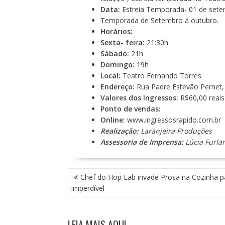
Data:
Estreia Temporada- 01 de setem
Temporada de Setembro á outubro.
Horários:
Sexta- feira:
21:30h
Sábado:
21h
Domingo:
19h
Local:
Teatro Fernando Torres
Endereço
:
Rua Padre Estevão Pernet,
Valores dos Ingressos:
R$60,00 reais 
Ponto de vendas:
Online:
www.ingressosrapido.com.br
Realização:
Laranjeira Produções
Assessoria de Imprensa:
Lúcia Furla
N
Chef do Hop Lab invade Prosa na Cozinha p
A
imperdível
V
E
G
LEIA MAIS AQUI