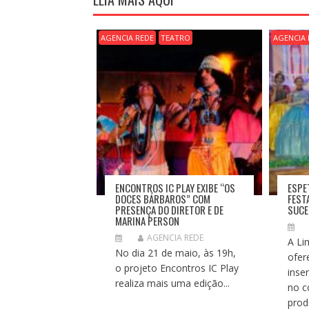
A
Ç
Ã
AGENCIA REDE
TEATRO
AGENCIA 
O
D
E
P
O
S
T
ENCONTROS IC PLAY EXIBE “OS
ESPE
DOCES BÁRBAROS” COM
FEST
PRESENÇA DO DIRETOR E DE
SUC
MARINA PERSON
AGENCIA REDE
A Li
No dia 21 de maio, às 19h,
ofer
o projeto Encontros IC Play
inse
realiza mais uma edição...
no c
prod