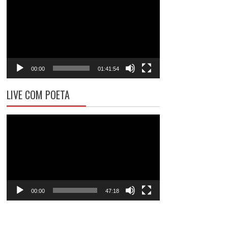
de
vídeo
00:00
01:41:54
LIVE COM POETA
Tocador
de
vídeo
00:00
47:18