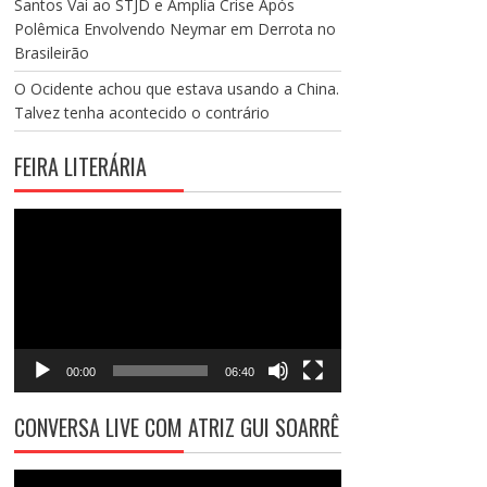
Santos Vai ao STJD e Amplia Crise Após
Polêmica Envolvendo Neymar em Derrota no
Brasileirão
O Ocidente achou que estava usando a China.
Talvez tenha acontecido o contrário
FEIRA LITERÁRIA
Tocador
de
vídeo
00:00
06:40
CONVERSA LIVE COM ATRIZ GUI SOARRÊ
Tocador