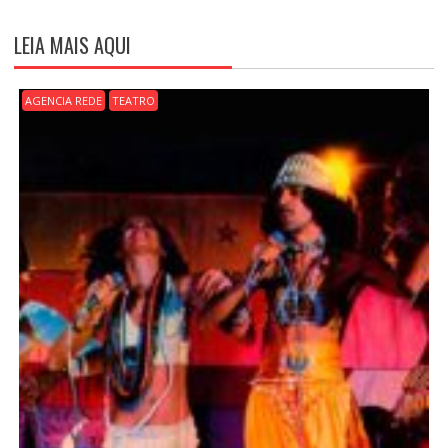
G
A
LEIA MAIS AQUI
Ç
Ã
O
AGENCIA REDE
TEATRO
D
E
P
O
S
T