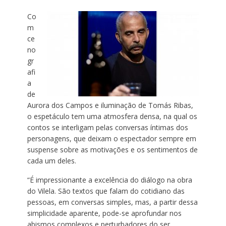
Co
m
ce
no
gr
afi
a
de
Aurora dos Campos e iluminação de Tomás Ribas,
o espetáculo tem uma atmosfera densa, na qual os
contos se interligam pelas conversas íntimas dos
personagens, que deixam o espectador sempre em
suspense sobre as motivações e os sentimentos de
cada um deles.
“É impressionante a excelência do diálogo na obra
do Vilela. São textos que falam do cotidiano das
pessoas, em conversas simples, mas, a partir dessa
simplicidade aparente, pode-se aprofundar nos
abismos complexos e perturbadores do ser