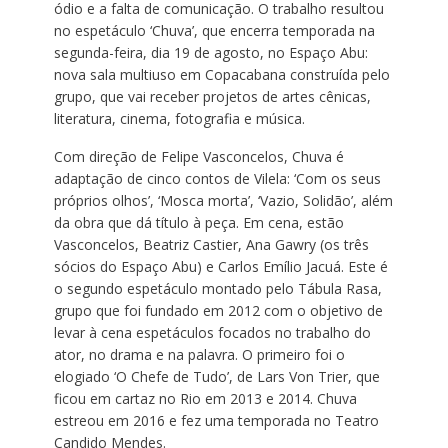
ódio e a falta de comunicação. O trabalho resultou
no espetáculo ‘Chuva’, que encerra temporada na
segunda-feira, dia 19 de agosto, no Espaço Abu:
nova sala multiuso em Copacabana construída pelo
grupo, que vai receber projetos de artes cênicas,
literatura, cinema, fotografia e música.
Com direção de Felipe Vasconcelos, Chuva é
adaptação de cinco contos de Vilela: ‘Com os seus
próprios olhos’, ‘Mosca morta’, ‘Vazio, Solidão’, além
da obra que dá título à peça. Em cena, estão
Vasconcelos, Beatriz Castier, Ana Gawry (os três
sócios do Espaço Abu) e Carlos Emílio Jacuá. Este é
o segundo espetáculo montado pelo Tábula Rasa,
grupo que foi fundado em 2012 com o objetivo de
levar à cena espetáculos focados no trabalho do
ator, no drama e na palavra. O primeiro foi o
elogiado ‘O Chefe de Tudo’, de Lars Von Trier, que
ficou em cartaz no Rio em 2013 e 2014. Chuva
estreou em 2016 e fez uma temporada no Teatro
Candido Mendes.