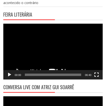
acontecido o contrário
FEIRA LITERÁRIA
Tocador
de
vídeo
00:00
06:40
CONVERSA LIVE COM ATRIZ GUI SOARRÊ
Tocador
de