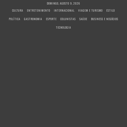
S
DOMINGO, AGOSTO 9, 2026
k
CULTURA
ENTRETENIMENTO
INTERNACIONAL
VIAGEM E TURISMO
ESTILO
i
POLÍTICA
GASTRONOMIA
ESPORTE
COLUNISTAS
SAÚDE
BUSINESS E NEGÓCIOS
p
t
TECNOLOGIA
o
c
o
n
t
e
n
t