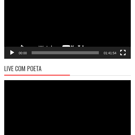
vídeo
00:00
01:41:54
LIVE COM POETA
Tocador
de
vídeo