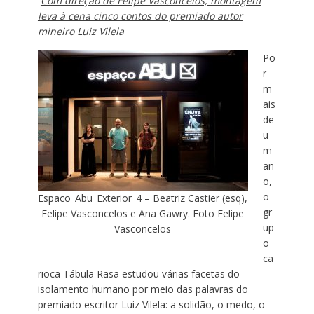
Com direção de Felipe Vasconcelos, montagem
leva à cena
cinco contos do premiado autor
mineiro Luiz Vilela
Po
r
m
ais
de
u
m
an
o,
o
Espaco_Abu_Exterior_4 – Beatriz Castier (esq),
gr
Felipe Vasconcelos e Ana Gawry. Foto Felipe
up
Vasconcelos
o
ca
rioca Tábula Rasa estudou várias facetas do
isolamento humano por meio das palavras do
premiado escritor Luiz Vilela: a solidão, o medo, o