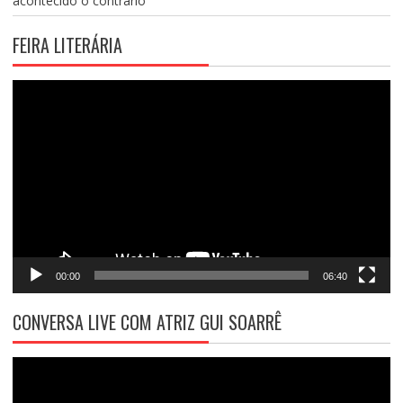
acontecido o contrário
FEIRA LITERÁRIA
Tocador
de
vídeo
00:00
06:40
CONVERSA LIVE COM ATRIZ GUI SOARRÊ
Tocador
de