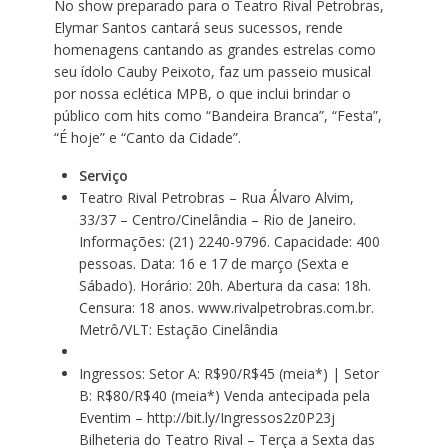
No show preparado para o Teatro Rival Petrobras,
Elymar Santos cantará seus sucessos, rende
homenagens cantando as grandes estrelas como
seu ídolo Cauby Peixoto, faz um passeio musical
por nossa eclética MPB, o que inclui brindar o
público com hits como “Bandeira Branca”, “Festa”,
“É hoje” e “Canto da Cidade”.
Serviço
Teatro Rival Petrobras –
Rua Álvaro Alvim,
33
/37 – Centro/Cinelândia – Rio de Janeiro.
Informações:
(21) 2240-9796
. Capacidade: 400
pessoas. Data: 16 e 17 de março (Sexta e
Sábado). Horário: 20h. Abertura da casa: 18h.
Censura: 18 anos.
www.rivalpetrobras.com.br
.
Metrô/VLT: Estação Cinelândia
Ingressos: Setor A: R$90/R$45 (meia*) | Setor
B: R$80/R$40 (meia*) Venda antecipada pela
Eventim –
http://bit.ly/Ingressos2z0P23j
Bilheteria do Teatro Rival – Terça a Sexta das