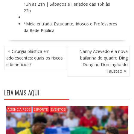
13h às 21h | Sábados e Feriados das 16h às
22h
*Meia entrada: Estudante, Idosos e Professores
da Rede Pública
N
Cirurgia plástica em
Nanny Azevedo é a nova
A
adolescentes: quais os riscos
bailarina do quadro Ding
V
e benefícios?
Dong no Domingão do
E
Faustão
G
A
Ç
LEIA MAIS AQUI
Ã
O
D
AGENCIA REDE
ESPORTE
EVENTOS
E
P
O