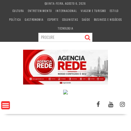
S
QUINTA-FEIRA, AGOSTO 6, 2026
k
CULTURA
ENTRETENIMENTO
INTERNACIONAL
VIAGEM E TURISMO
ESTILO
i
POLÍTICA
GASTRONOMIA
ESPORTE
COLUNISTAS
SAÚDE
BUSINESS E NEGÓCIOS
p
t
TECNOLOGIA
o
c
o
n
t
e
n
t