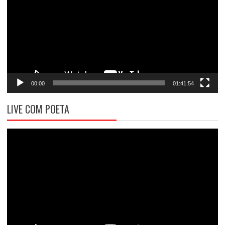
vídeo
00:00
01:41:54
LIVE COM POETA
Tocador
de
vídeo