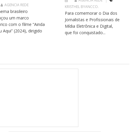
AGENCIA REDE
AGENCIA REDE
KRISTHEL BYANCCO.
nema brasileiro
Para comemorar o Dia dos
nçou um marco
Jornalistas e Profissionais de
órico com o filme “Ainda
Mídia Eletrônica e Digital,
u Aqui” (2024), dirigido
que foi conquistado...
.