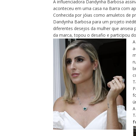
A influenciadora Dandynha Barbosa assin
aconteceu em uma casa na Barra com apo
Conhecida por jóias como amuletos de pr
Dandynha Barbosa para um projeto inédi
diferentes desejos da mulher que anseia p
da marca, topou o desafio e participou d
A
a
m
r
b
c
T
P
f
ú
A
T
f