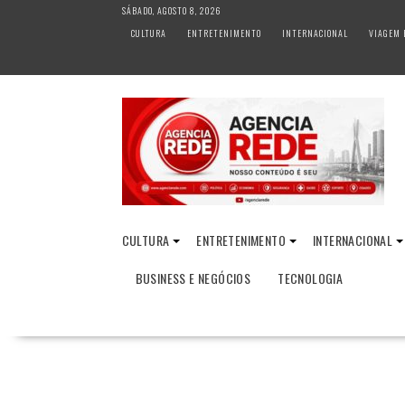
S
SÁBADO, AGOSTO 8, 2026
k
CULTURA
ENTRETENIMENTO
INTERNACIONAL
VIAGEM 
i
p
t
o
c
o
n
t
e
n
CULTURA
ENTRETENIMENTO
INTERNACIONAL
t
BUSINESS E NEGÓCIOS
TECNOLOGIA