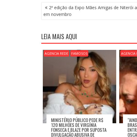
N
2ª edição da Expo Mães Amigas de Niterói 
A
em novembro
V
E
G
LEIA MAIS AQUI
A
Ç
Ã
AGENCIA REDE
FAMOSOS
AGENCIA 
O
D
E
P
O
S
T
MINISTÉRIO PÚBLICO PEDE R$
“AIN
120 MILHÕES DE VIRGÍNIA
BRASI
FONSECA E BLAZE POR SUPOSTA
ENTR
DIVULGAÇÃO ABUSIVA DE
OSC