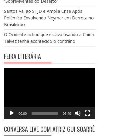
“Sobreviventes do Deserto”
Santos Vai ao STJD e Amplia Crise Após
Polêmica Envolvendo Neymar em Derrota no
Brasileirão
O Ocidente achou que estava usando a China.
Talvez tenha acontecido o contrário
FEIRA LITERÁRIA
Tocador
de
vídeo
00:00
06:40
CONVERSA LIVE COM ATRIZ GUI SOARRÊ