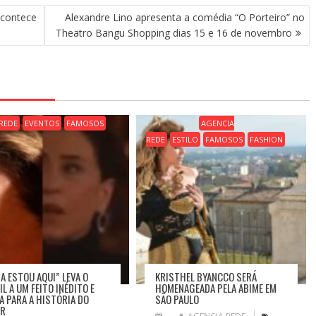
acontece
Alexandre Lino apresenta a comédia “O Porteiro” no
Theatro Bangu Shopping dias 15 e 16 de novembro
REDE
EVENTOS
FAMOSOS
AGENCIA
REDE
ESTILO
FAMOSOS
FASHION
DA ESTOU AQUI” LEVA O
KRISTHEL BYANCCO SERÁ
L A UM FEITO INÉDITO E
HOMENAGEADA PELA ABIME EM
A PARA A HISTÓRIA DO
SÃO PAULO
AR