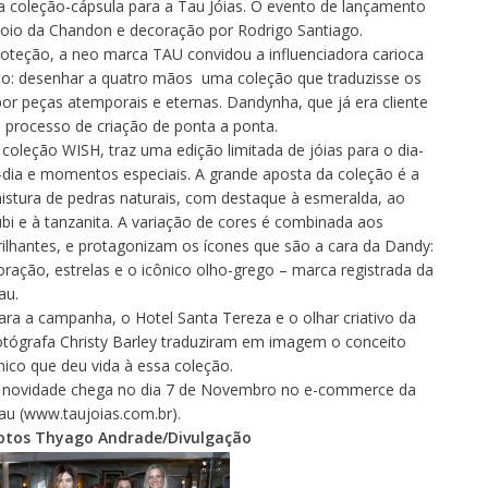
a coleção-cápsula para a Tau Jóias. O evento de lançamento
io da Chandon e decoração por Rodrigo Santiago.
oteção, a neo marca TAU convidou a influenciadora carioca
to: desenhar a quatro mãos uma coleção que traduzisse os
or peças atemporais e eternas. Dandynha, que já era cliente
o processo de criação de ponta a ponta.
 coleção WISH, traz uma edição limitada de jóias para o dia-
-dia e momentos especiais. A grande aposta da coleção é a
istura de pedras naturais, com destaque à esmeralda, ao
ubi e à tanzanita. A variação de cores é combinada aos
rilhantes, e protagonizam os ícones que são a cara da Dandy:
oração, estrelas e o icônico olho-grego – marca registrada da
au.
ara a campanha, o Hotel Santa Tereza e o olhar criativo da
otógrafa Christy Barley traduziram em imagem o conceito
nico que deu vida à essa coleção.
 novidade chega no dia 7 de Novembro no e-commerce da
au (
www.taujoias.com.br
).
otos Thyago Andrade/Divulgação