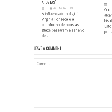
APOSTAS
AGENCIA REDE
O ci
A influenciadora digital
alca
Virgínia Fonseca e a
hist
plataforma de apostas
Esto
Blaze passaram a ser alvo
por..
de...
LEAVE A COMMENT