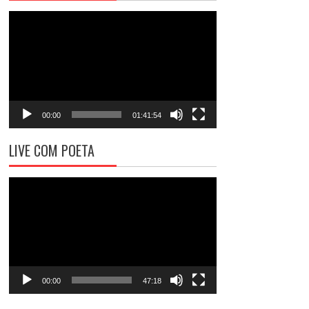
Tocador
de
vídeo
00:00
01:41:54
LIVE COM POETA
Tocador
de
vídeo
00:00
47:18