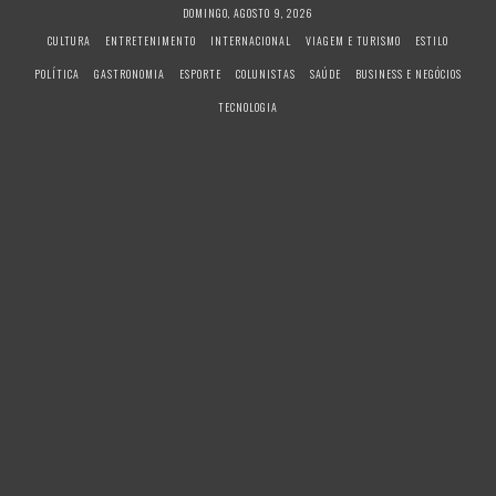
S
DOMINGO, AGOSTO 9, 2026
k
CULTURA
ENTRETENIMENTO
INTERNACIONAL
VIAGEM E TURISMO
ESTILO
i
POLÍTICA
GASTRONOMIA
ESPORTE
COLUNISTAS
SAÚDE
BUSINESS E NEGÓCIOS
p
t
TECNOLOGIA
o
c
o
n
t
e
n
t