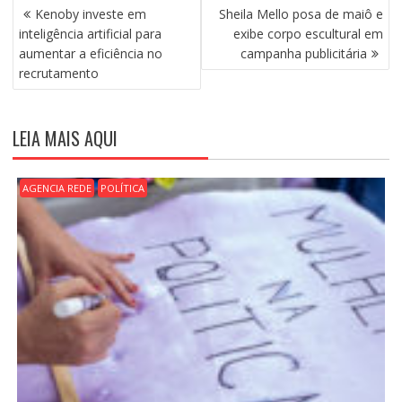
N
Kenoby investe em
Sheila Mello posa de maiô e
A
inteligência artificial para
exibe corpo escultural em
V
aumentar a eficiência no
campanha publicitária
E
recrutamento
G
A
Ç
LEIA MAIS AQUI
Ã
O
D
AGENCIA REDE
POLÍTICA
E
P
O
S
T