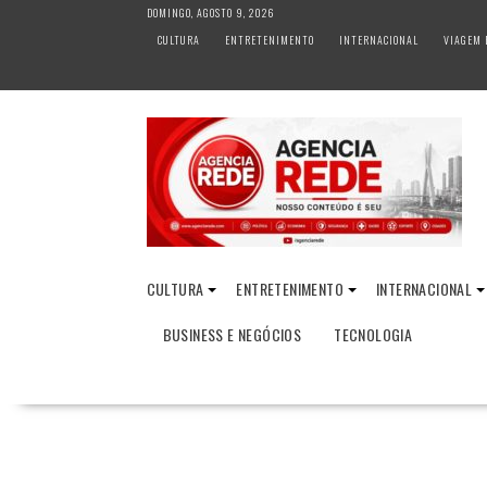
S
DOMINGO, AGOSTO 9, 2026
k
CULTURA
ENTRETENIMENTO
INTERNACIONAL
VIAGEM 
i
p
t
o
c
o
n
t
e
n
CULTURA
ENTRETENIMENTO
INTERNACIONAL
t
BUSINESS E NEGÓCIOS
TECNOLOGIA