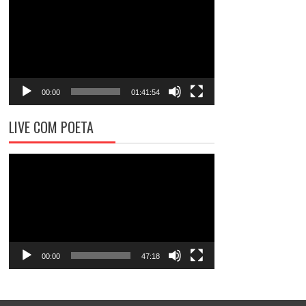
de
vídeo
00:00
01:41:54
LIVE COM POETA
Tocador
de
vídeo
00:00
47:18