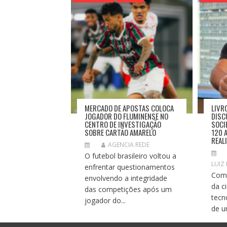
O
D
E
P
O
S
T
MERCADO DE APOSTAS COLOCA
LIVR
JOGADOR DO FLUMINENSE NO
DISC
CENTRO DE INVESTIGAÇÃO
SOCI
SOBRE CARTÃO AMARELO
120 
REAL
AGENCIA REDE
O futebol brasileiro voltou a
LUIZ
enfrentar questionamentos
Com 
envolvendo a integridade
da c
das competições após um
tecn
jogador do...
de u