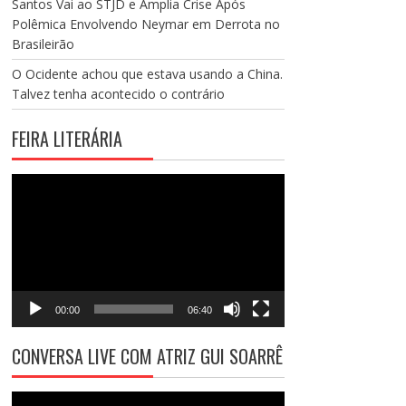
Santos Vai ao STJD e Amplia Crise Após
Polêmica Envolvendo Neymar em Derrota no
Brasileirão
O Ocidente achou que estava usando a China.
Talvez tenha acontecido o contrário
FEIRA LITERÁRIA
Tocador
de
vídeo
00:00
06:40
CONVERSA LIVE COM ATRIZ GUI SOARRÊ
Tocador