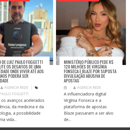
O DE LUIZ PAULO FOGGETTI
MINISTÉRIO PÚBLICO PEDE R$
UTE OS DESAFIOS DE UMA
120 MILHÕES DE VIRGÍNIA
EDADE ONDE VIVER ATÉ AOS
FONSECA E BLAZE POR SUPOSTA
ANOS PODERÁ SER
DIVULGAÇÃO ABUSIVA DE
IDADE
APOSTAS
AGENCIA REDE
AGENCIA REDE
A influenciadora digital
 PAULO FOGGETTI
os avanços acelerados
Virgínia Fonseca e a
iência, da medicina e da
plataforma de apostas
ologia, a possibilidade
Blaze passaram a ser alvo
ma vida...
de...