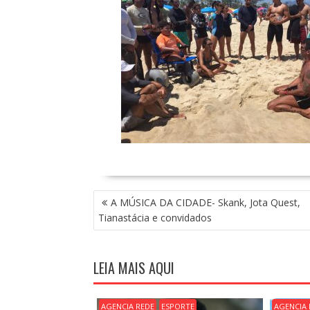
N
A MÚSICA DA CIDADE- Skank, Jota Quest,
A
Tianastácia e convidados
V
E
G
LEIA MAIS AQUI
A
Ç
Ã
AGENCIA REDE
ESPORTE
AGENCIA 