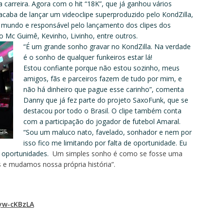
carreira. Agora com o hit “18K”, que já ganhou vários
 acaba de lançar um videoclipe superproduzido pelo KondZilla,
o mundo e responsável pelo lançamento dos clipes dos
 Mc Guimê, Kevinho, Livinho, entre outros.
“É um grande sonho gravar no KondZilla. Na verdade
é o sonho de qualquer funkeiros estar lá!
Estou confiante porque não estou sozinho, meus
amigos, fãs e parceiros fazem de tudo por mim, e
não há dinheiro que pague esse carinho”, comenta
Danny que já fez parte do projeto SaxoFunk, que se
destacou por todo o Brasil. O clipe também conta
com a participação do jogador de futebol
Amaral
.
“Sou um maluco nato, favelado, sonhador e nem por
isso fico me limitando por falta de oportunidade. Eu
s oportunidades.
Um simples sonho é como se fosse uma
e mudamos nossa própria história”.
yw-cKBzLA