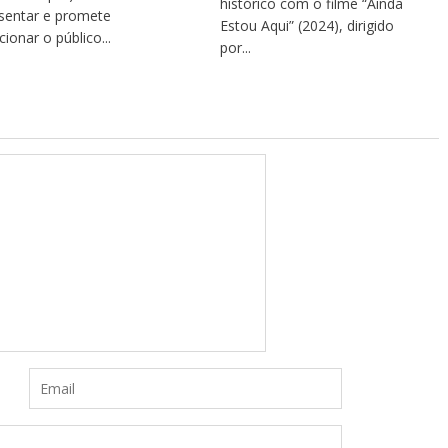
histórico com o filme “Ainda
sentar e promete
Estou Aqui” (2024), dirigido
ionar o público...
por...