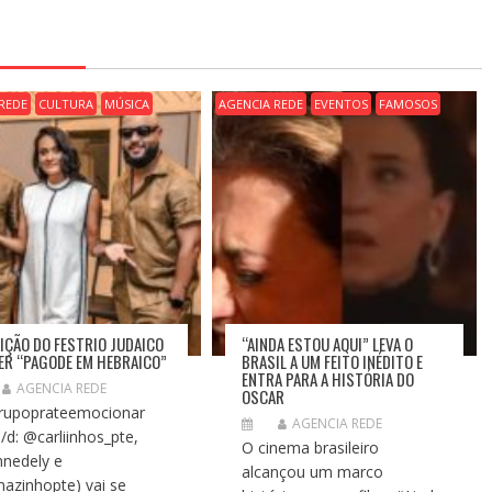
REDE
CULTURA
MÚSICA
AGENCIA REDE
EVENTOS
FAMOSOS
DIÇÃO DO FESTRIO JUDAICO
“AINDA ESTOU AQUI” LEVA O
TER “PAGODE EM HEBRAICO”
BRASIL A UM FEITO INÉDITO E
ENTRA PARA A HISTÓRIA DO
AGENCIA REDE
OSCAR
upoprateemocionar
AGENCIA REDE
e/d: @carliinhos_pte,
O cinema brasileiro
nedely e
alcançou um marco
azinhopte) vai se