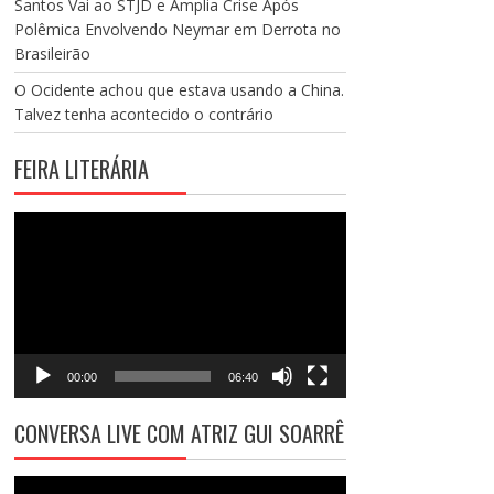
Santos Vai ao STJD e Amplia Crise Após
Polêmica Envolvendo Neymar em Derrota no
Brasileirão
O Ocidente achou que estava usando a China.
Talvez tenha acontecido o contrário
FEIRA LITERÁRIA
Tocador
de
vídeo
00:00
06:40
CONVERSA LIVE COM ATRIZ GUI SOARRÊ
Tocador