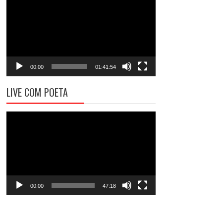
de
vídeo
00:00
01:41:54
LIVE COM POETA
Tocador
de
vídeo
00:00
47:18