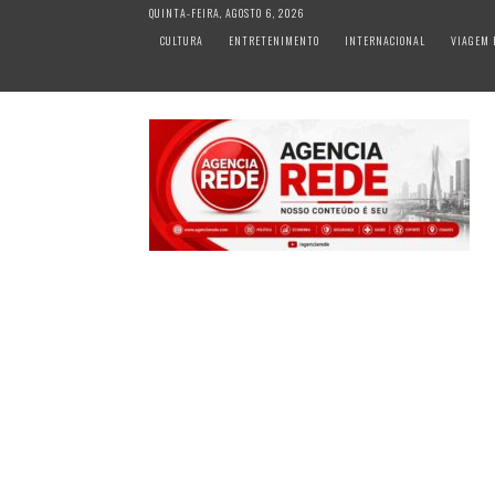
S
QUINTA-FEIRA, AGOSTO 6, 2026
k
CULTURA
ENTRETENIMENTO
INTERNACIONAL
VIAGEM 
i
p
t
o
c
o
n
t
e
n
t