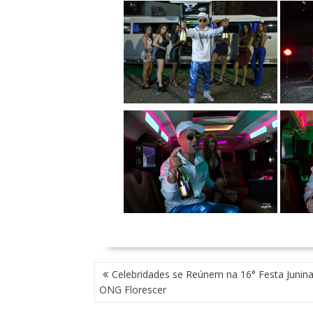
N
Celebridades se Reúnem na 16° Festa Junina
A
ONG Florescer
V