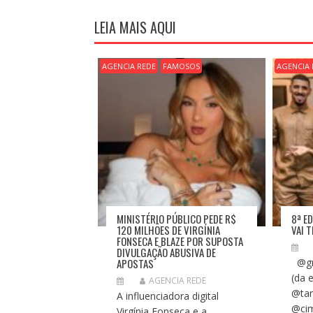
E
G
LEIA MAIS AQUI
A
Ç
Ã
AGENCIA REDE
FAMOSOS
AGENCIA 
O
D
E
P
O
S
T
MINISTÉRIO PÚBLICO PEDE R$
8ª E
120 MILHÕES DE VIRGÍNIA
VAI 
FONSECA E BLAZE POR SUPOSTA
DIVULGAÇÃO ABUSIVA DE
APOSTAS
@gr
(da 
AGENCIA REDE
@tan
A influenciadora digital
@cim
Virgínia Fonseca e a