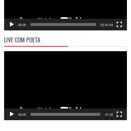
00:00
01:41:54
LIVE COM POETA
Tocador
de
vídeo
00:00
47:18