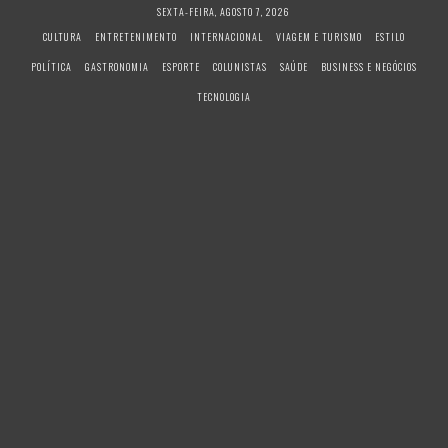
S
SEXTA-FEIRA, AGOSTO 7, 2026
k
CULTURA
ENTRETENIMENTO
INTERNACIONAL
VIAGEM E TURISMO
ESTILO
i
POLÍTICA
GASTRONOMIA
ESPORTE
COLUNISTAS
SAÚDE
BUSINESS E NEGÓCIOS
p
t
TECNOLOGIA
o
c
o
n
t
e
n
t