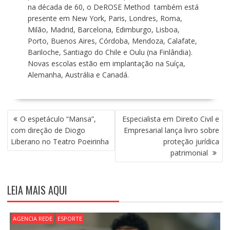
na década de 60, o DeROSE Method também está
presente em New York, Paris, Londres, Roma,
Milão, Madrid, Barcelona, Edimburgo, Lisboa,
Porto, Buenos Aires, Córdoba, Mendoza, Calafate,
Bariloche, Santiago do Chile e Oulu (na Finlândia).
Novas escolas estão em implantação na Suíça,
Alemanha, Austrália e Canadá.
N
O espetáculo “Mansa”,
Especialista em Direito Civil e
A
com direção de Diogo
Empresarial lança livro sobre
V
Liberano no Teatro Poeirinha
proteção jurídica
E
patrimonial
G
A
Ç
LEIA MAIS AQUI
Ã
O
D
AGENCIA REDE
ESPORTE
E