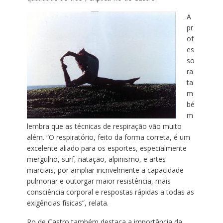
A
pr
of
es
so
ra
ta
m
bé
m
lembra que as técnicas de respiração vão muito
além. “O respiratório, feito da forma correta, é um
excelente aliado para os esportes, especialmente
mergulho, surf, natação, alpinismo, e artes
marciais, por ampliar incrivelmente a capacidade
pulmonar e outorgar maior resistência, mais
consciência corporal e respostas rápidas a todas as
exigências físicas”, relata.
Ro de Castro também destaca a importância da