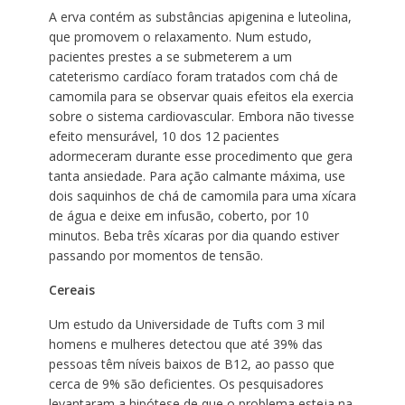
A erva contém as substâncias apigenina e luteolina,
que promovem o relaxamento. Num estudo,
pacientes prestes a se submeterem a um
cateterismo cardíaco foram tratados com chá de
camomila para se observar quais efeitos ela exercia
sobre o sistema cardiovascular. Embora não tivesse
efeito mensurável, 10 dos 12 pacientes
adormeceram durante esse procedimento que gera
tanta ansiedade. Para ação calmante máxima, use
dois saquinhos de chá de camomila para uma xícara
de água e deixe em infusão, coberto, por 10
minutos. Beba três xícaras por dia quando estiver
passando por momentos de tensão.
Cereais
Um estudo da Universidade de Tufts com 3 mil
homens e mulheres detectou que até 39% das
pessoas têm níveis baixos de B12, ao passo que
cerca de 9% são deficientes. Os pesquisadores
levantaram a hipótese de que o problema esteja na