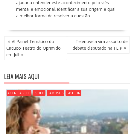
ajudar a entender este acontecimento pelo viés
mental e emocional, identificar a sua origem e qual
a melhor forma de resolver a questão.
N
VI Painel Temático do
Telenovela vira assunto de
A
Circuito Teatro do Oprimido
debate disputado na FLIP
V
em Julho
E
G
A
LEIA MAIS AQUI
Ç
Ã
O
AGENCIA REDE
ESTILO
FAMOSOS
FASHION
D
E
P
O
S
T