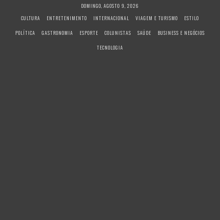
S
DOMINGO, AGOSTO 9, 2026
k
CULTURA
ENTRETENIMENTO
INTERNACIONAL
VIAGEM E TURISMO
ESTILO
i
POLÍTICA
GASTRONOMIA
ESPORTE
COLUNISTAS
SAÚDE
BUSINESS E NEGÓCIOS
p
t
TECNOLOGIA
o
c
o
n
t
e
n
t