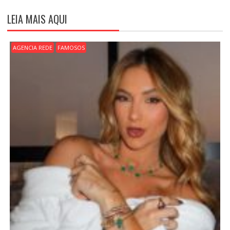
A
Ç
LEIA MAIS AQUI
Ã
O
D
AGENCIA REDE
FAMOSOS
E
P
O
S
T