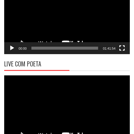
00:00
01:41:54
LIVE COM POETA
Tocador
de
vídeo