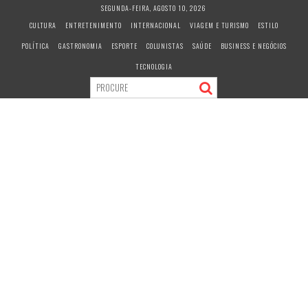
S
SEGUNDA-FEIRA, AGOSTO 10, 2026
k
CULTURA
ENTRETENIMENTO
INTERNACIONAL
VIAGEM E TURISMO
ESTILO
i
POLÍTICA
GASTRONOMIA
ESPORTE
COLUNISTAS
SAÚDE
BUSINESS E NEGÓCIOS
p
t
TECNOLOGIA
o
c
o
n
t
e
n
t