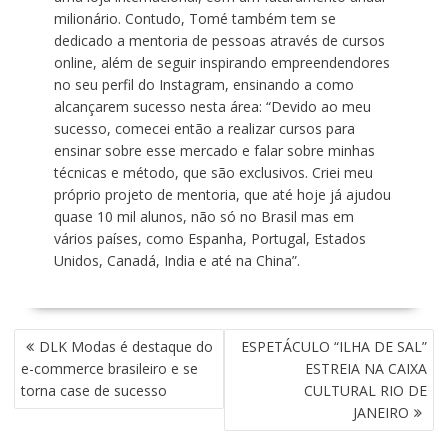
milionário. Contudo, Tomé também tem se
dedicado a mentoria de pessoas através de cursos
online, além de seguir inspirando empreendendores
no seu perfil do Instagram, ensinando a como
alcançarem sucesso nesta área: “Devido ao meu
sucesso, comecei então a realizar cursos para
ensinar sobre esse mercado e falar sobre minhas
técnicas e método, que são exclusivos. Criei meu
próprio projeto de mentoria, que até hoje já ajudou
quase 10 mil alunos, não só no Brasil mas em
vários países, como Espanha, Portugal, Estados
Unidos, Canadá, India e até na China”.
N
DLK Modas é destaque do
ESPETÁCULO “ILHA DE SAL”
A
e-commerce brasileiro e se
ESTREIA NA CAIXA
V
torna case de sucesso
CULTURAL RIO DE
E
JANEIRO
G