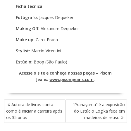
Ficha técnica:
Fotógrafo:
Jacques Dequeker
Making Off:
Alexandre Dequeker
Make up:
Carol Prada
Stylist:
Marcio Vicentini
Estúdio:
Boop (São Paulo)
Acesse o site e conheça nossas peças – Pisom
Jeans:
www.pisomjeans.com
.
N
Autora de livros conta
“Pranayama” é a exposição
A
como é iniciar a carreira após
do Estúdio Logika feita em
V
os 35 anos
madeiras de reuso
E
G