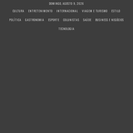
S
DOMINGO, AGOSTO 9, 2026
k
CULTURA
ENTRETENIMENTO
INTERNACIONAL
VIAGEM E TURISMO
ESTILO
i
POLÍTICA
GASTRONOMIA
ESPORTE
COLUNISTAS
SAÚDE
BUSINESS E NEGÓCIOS
p
t
TECNOLOGIA
o
c
o
n
t
e
n
t