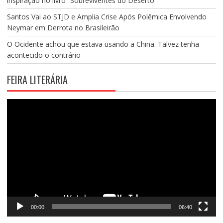
inspiração no livro “Sobreviventes do Deserto”
Santos Vai ao STJD e Amplia Crise Após Polêmica Envolvendo
Neymar em Derrota no Brasileirão
O Ocidente achou que estava usando a China. Talvez tenha
acontecido o contrário
FEIRA LITERÁRIA
Tocador
de
vídeo
00:00
06:40