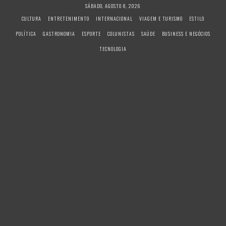
S
SÁBADO, AGOSTO 8, 2026
k
CULTURA
ENTRETENIMENTO
INTERNACIONAL
VIAGEM E TURISMO
ESTILO
i
POLÍTICA
GASTRONOMIA
ESPORTE
COLUNISTAS
SAÚDE
BUSINESS E NEGÓCIOS
p
t
TECNOLOGIA
o
c
o
n
t
e
n
t