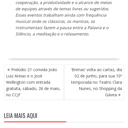
cooperação, a produtividade e o alcance de metas
de equipes através de temas livres ou sugeridos.
Esses eventos trabalham ainda com frequência
musical onde os clássicos, os mantras, os
instrumentais fazem a pausa entre a Palavra e o
Silêncio, a meditação e o relaxamento.
N
Prelúdio 21 convida João
‘Brimas’ volta ao cartaz, dia
A
Luiz Areias e o José
02 de junho, para sua 10ª
V
Wellington com entrada
temporada no Teatro Clara
E
gratuita, sábado, 26 de maio,
Nunes, no Shopping da
G
no CCJF
Gávea
A
Ç
Ã
LEIA MAIS AQUI
O
D