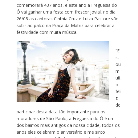
comemorará 437 anos, e este ano a Freguesia do
Ó vai ganhar uma festa com frescor jovial, no dia
26/08 as cantoras Cinthia Cruz e Luiza Pastore vão
subir ao palco na Praça da Matriz para celebrar a
festividade com muita música.
“E
st
ou
m
uit
o
feli
z
de
participar desta data tão importante para os
moradores de São Paulo, a Freguesia do Ó é um
dos bairros mais antigos da nossa cidade, todos os
anos eles celebram o aniversário e me sinto