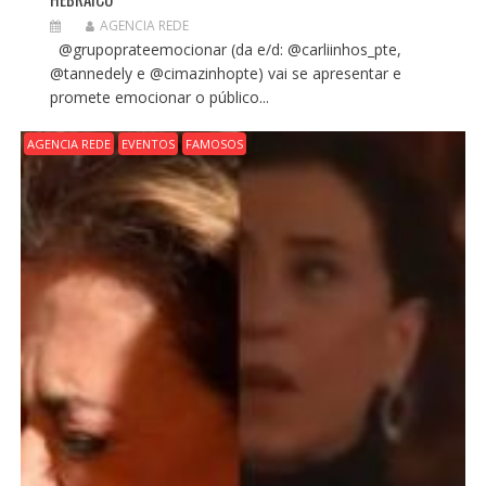
AGENCIA REDE
@grupoprateemocionar (da e/d: @carliinhos_pte,
@tannedely e @cimazinhopte) vai se apresentar e
promete emocionar o público...
AGENCIA REDE
EVENTOS
FAMOSOS