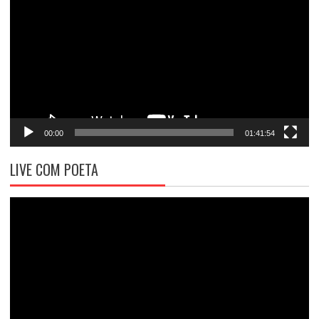
de
vídeo
00:00
01:41:54
LIVE COM POETA
Tocador
de
vídeo