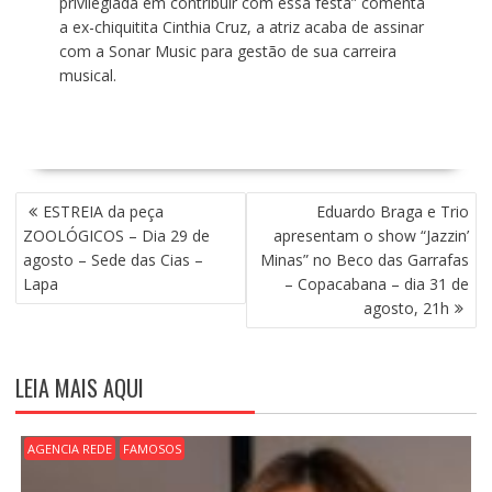
privilegiada em contribuir com essa festa” comenta
a ex-chiquitita Cinthia Cruz, a atriz acaba de assinar
com a Sonar Music para gestão de sua carreira
musical.
N
ESTREIA da peça
Eduardo Braga e Trio
A
ZOOLÓGICOS – Dia 29 de
apresentam o show “Jazzin’
V
agosto – Sede das Cias –
Minas” no Beco das Garrafas
E
Lapa
– Copacabana – dia 31 de
G
agosto, 21h
A
Ç
Ã
LEIA MAIS AQUI
O
D
E
AGENCIA REDE
FAMOSOS
P