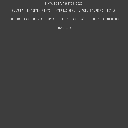
S
SEXTA-FEIRA, AGOSTO 7, 2026
k
CULTURA
ENTRETENIMENTO
INTERNACIONAL
VIAGEM E TURISMO
ESTILO
i
POLÍTICA
GASTRONOMIA
ESPORTE
COLUNISTAS
SAÚDE
BUSINESS E NEGÓCIOS
p
t
TECNOLOGIA
o
c
o
n
t
e
n
t