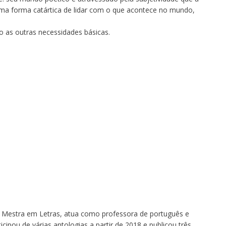
 uma forma catártica de lidar com o que acontece no mundo,
to as outras necessidades básicas.
. Mestra em Letras, atua como professora de português e
icipou de várias antologias a partir de 2018 e publicou três