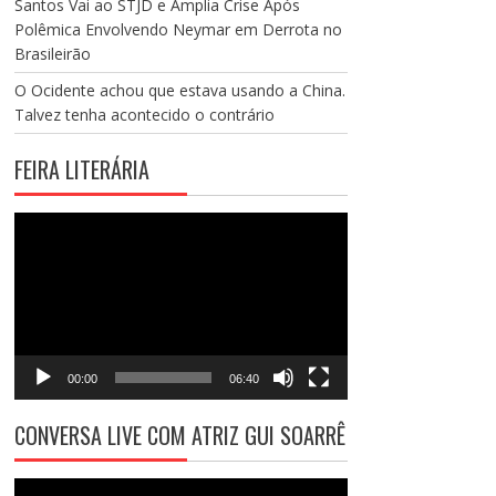
Santos Vai ao STJD e Amplia Crise Após
Polêmica Envolvendo Neymar em Derrota no
Brasileirão
O Ocidente achou que estava usando a China.
Talvez tenha acontecido o contrário
FEIRA LITERÁRIA
Tocador
de
vídeo
00:00
06:40
CONVERSA LIVE COM ATRIZ GUI SOARRÊ
Tocador