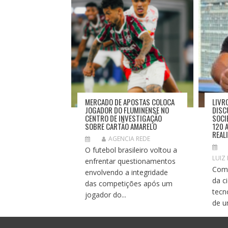
D
E
P
O
S
T
MERCADO DE APOSTAS COLOCA
LIVR
JOGADOR DO FLUMINENSE NO
DISC
CENTRO DE INVESTIGAÇÃO
SOCI
SOBRE CARTÃO AMARELO
120 
REAL
AGENCIA REDE
O futebol brasileiro voltou a
LUIZ
enfrentar questionamentos
Com 
envolvendo a integridade
da c
das competições após um
tecn
jogador do...
de u