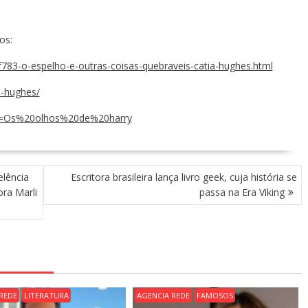
os:
af783-o-espelho-e-outras-coisas-quebraveis-catia-hughes.html
a-hughes/
?n=Os%20olhos%20de%20harry
elência
Escritora brasileira lança livro geek, cuja história se
ra Marli
passa na Era Viking
REDE
LITERATURA
AGENCIA REDE
FAMOSOS