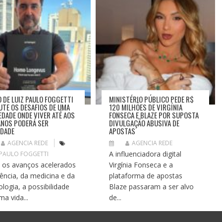
O DE LUIZ PAULO FOGGETTI
MINISTÉRIO PÚBLICO PEDE R$
UTE OS DESAFIOS DE UMA
120 MILHÕES DE VIRGÍNIA
EDADE ONDE VIVER ATÉ AOS
FONSECA E BLAZE POR SUPOSTA
ANOS PODERÁ SER
DIVULGAÇÃO ABUSIVA DE
IDADE
APOSTAS
AGENCIA REDE
AGENCIA REDE
A influenciadora digital
 PAULO FOGGETTI
os avanços acelerados
Virgínia Fonseca e a
iência, da medicina e da
plataforma de apostas
ologia, a possibilidade
Blaze passaram a ser alvo
ma vida...
de...