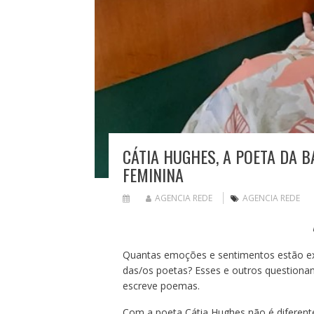
CÁTIA HUGHES, A POETA DA B
FEMININA
AGENCIA REDE
AGENCIA REDE
Quantas emoções e sentimentos estão e
das/os poetas? Esses e outros questiona
escreve poemas.
Com a poeta Cátia Hughes não é diferente