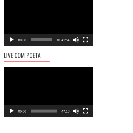
de
vídeo
00:00
01:41:54
LIVE COM POETA
Tocador
de
vídeo
00:00
47:18