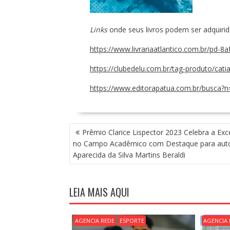
Links
onde seus livros podem ser adquirid
https://www.livrariaatlantico.com.br/pd-8
https://clubedelu.com.br/tag-produto/cati
https://www.editorapatua.com.br/busca
N
Prêmio Clarice Lispector 2023 Celebra a Exc
A
no Campo Acadêmico com Destaque para auto
V
Aparecida da Silva Martins Beraldi
E
G
A
LEIA MAIS AQUI
Ç
Ã
O
AGENCIA REDE
ESPORTE
AGENCIA 