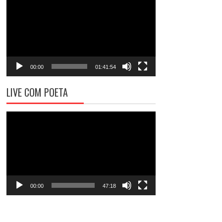
de
vídeo
00:00
01:41:54
LIVE COM POETA
Tocador
de
vídeo
00:00
47:18