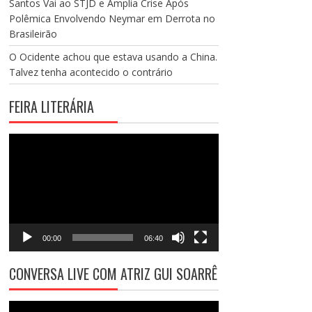
Santos Vai ao STJD e Amplia Crise Após
Polêmica Envolvendo Neymar em Derrota no
Brasileirão
O Ocidente achou que estava usando a China.
Talvez tenha acontecido o contrário
FEIRA LITERÁRIA
Tocador
de
vídeo
00:00
06:40
CONVERSA LIVE COM ATRIZ GUI SOARRÊ
Tocador