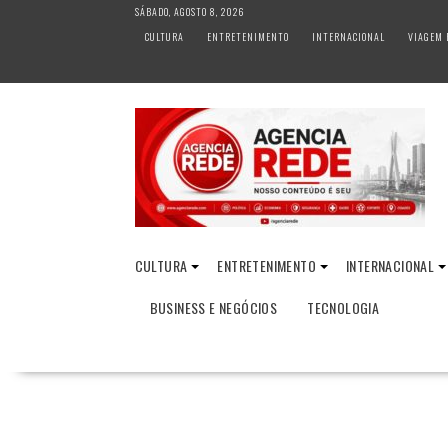
S
SÁBADO, AGOSTO 8, 2026
k
CULTURA
ENTRETENIMENTO
INTERNACIONAL
VIAGEM 
i
p
t
o
c
o
n
t
e
n
CULTURA
ENTRETENIMENTO
INTERNACIONAL
t
BUSINESS E NEGÓCIOS
TECNOLOGIA