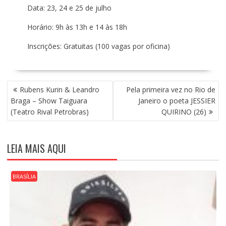
Data: 23, 24 e 25 de julho
Horário: 9h às 13h e 14 às 18h
Inscrições: Gratuitas (100 vagas por oficina)
N
Rubens Kurin & Leandro
Pela primeira vez no Rio de
A
Braga – Show Taiguara
Janeiro o poeta JESSIER
V
(Teatro Rival Petrobras)
QUIRINO (26)
E
G
A
LEIA MAIS AQUI
Ç
Ã
O
BRASÍLIA
D
E
P
O