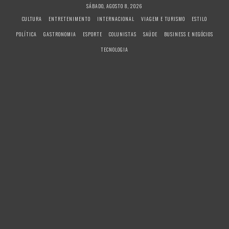
S
SÁBADO, AGOSTO 8, 2026
k
CULTURA
ENTRETENIMENTO
INTERNACIONAL
VIAGEM E TURISMO
ESTILO
i
POLÍTICA
GASTRONOMIA
ESPORTE
COLUNISTAS
SAÚDE
BUSINESS E NEGÓCIOS
p
t
TECNOLOGIA
o
c
o
n
t
e
n
t