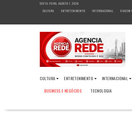
S
SEXTA-FEIRA, AGOSTO 7, 2026
k
CULTURA
ENTRETENIMENTO
INTERNACIONAL
VIAGEM 
i
p
t
o
c
o
n
t
e
n
CULTURA
ENTRETENIMENTO
INTERNACIONAL
t
BUSINESS E NEGÓCIOS
TECNOLOGIA