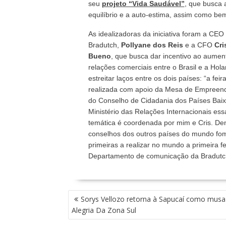
seu
projeto “Vida Saudável”
, que busca 
equilíbrio e a auto-estima, assim como bem 
As idealizadoras da iniciativa foram a CEO
Bradutch,
Pollyane dos Reis
e a CFO
Cri
Bueno
, que busca
dar incentivo ao aumen
relações comerciais entre o Brasil e a Hol
estreitar laços entre os dois países: “a feira
realizada com apoio da Mesa de Empreen
do Conselho de Cidadania dos Países Bai
Ministério das Relações Internacionais es
temática é coordenada por mim e Cris. De
conselhos dos outros países do mundo fo
primeiras a realizar no mundo a primeira fe
Departamento de comunicação da Bradutc
N
Sorys Vellozo retorna à Sapucaí como musa
A
Alegria Da Zona Sul
V