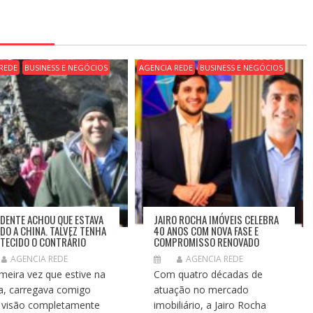
REDE
BUSINESS E NEGÓCIOS
AGENCIA REDE
BUSINESS E NEGÓCIOS
IDENTE ACHOU QUE ESTAVA
JAIRO ROCHA IMÓVEIS CELEBRA
DO A CHINA. TALVEZ TENHA
40 ANOS COM NOVA FASE E
TECIDO O CONTRÁRIO
COMPROMISSO RENOVADO
AGENCIA REDE
AGENCIA REDE
imeira vez que estive na
Com quatro décadas de
a, carregava comigo
atuação no mercado
visão completamente
imobiliário, a Jairo Rocha