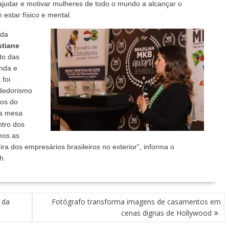
ajudar e motivar mulheres de todo o mundo a alcançar o
estar físico e mental.
 da
stiane
to das
anda e
 foi
dedorismo
xos do
sa mesa
ntro dos
mos as
ira dos empresários brasileiros no exterior”, informa o
h.
 da
Fotógrafo transforma imagens de casamentos em
cenas dignas de Hollywood