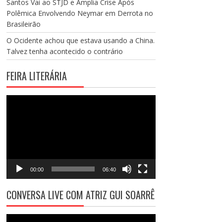
Santos Vai ao STJD e Amplia Crise Após
Polêmica Envolvendo Neymar em Derrota no
Brasileirão
O Ocidente achou que estava usando a China.
Talvez tenha acontecido o contrário
FEIRA LITERÁRIA
Tocador
de
vídeo
00:00
06:40
CONVERSA LIVE COM ATRIZ GUI SOARRÊ
Tocador