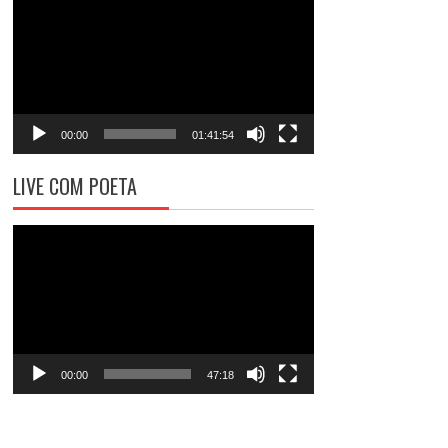
de
vídeo
00:00
01:41:54
LIVE COM POETA
Tocador
de
vídeo
00:00
47:18