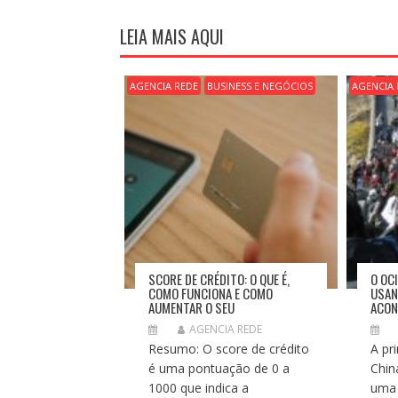
E
G
LEIA MAIS AQUI
A
Ç
Ã
AGENCIA REDE
BUSINESS E NEGÓCIOS
AGENCIA 
O
D
E
P
O
S
T
SCORE DE CRÉDITO: O QUE É,
O OC
COMO FUNCIONA E COMO
USAN
AUMENTAR O SEU
ACON
AGENCIA REDE
Resumo: O score de crédito
A pr
é uma pontuação de 0 a
Chin
1000 que indica a
uma 