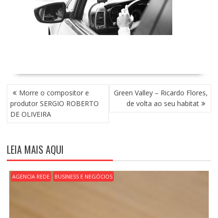
N
Morre o compositor e
Green Valley – Ricardo Flores,
A
produtor SERGIO ROBERTO
de volta ao seu habitat
V
DE OLIVEIRA
E
G
A
LEIA MAIS AQUI
Ç
Ã
O
AGENCIA REDE
BUSINESS E NEGÓCIOS
D
E
P