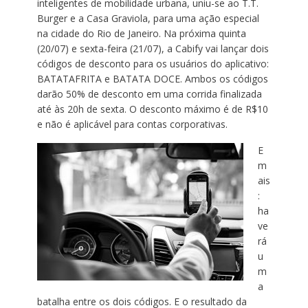
inteligentes de mobilidade urbana, uniu-se ao T.T.
Burger e a Casa Graviola, para uma ação especial
na cidade do Rio de Janeiro. Na próxima quinta
(20/07) e sexta-feira (21/07), a Cabify vai lançar dois
códigos de desconto para os usuários do aplicativo:
BATATAFRITA e BATATA DOCE. Ambos os códigos
darão 50% de desconto em uma corrida finalizada
até às 20h de sexta. O desconto máximo é de R$10
e não é aplicável para contas corporativas.
E
m
ais
:
ha
ve
rá
u
m
a
batalha entre os dois códigos. E o resultado da