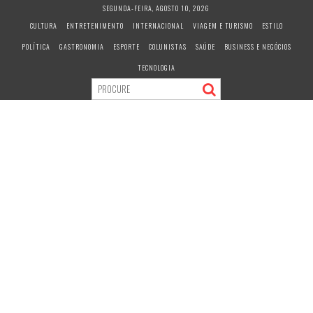
S
SEGUNDA-FEIRA, AGOSTO 10, 2026
k
CULTURA
ENTRETENIMENTO
INTERNACIONAL
VIAGEM E TURISMO
ESTILO
i
POLÍTICA
GASTRONOMIA
ESPORTE
COLUNISTAS
SAÚDE
BUSINESS E NEGÓCIOS
p
t
TECNOLOGIA
o
c
o
n
t
e
n
t