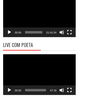
de
vídeo
00:00
01:41:54
LIVE COM POETA
Tocador
de
vídeo
00:00
47:18