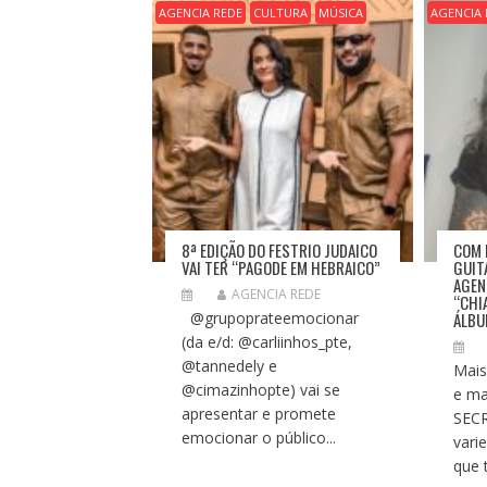
Ã
AGENCIA REDE
CULTURA
MÚSICA
AGENCIA 
O
D
E
P
O
S
T
8ª EDIÇÃO DO FESTRIO JUDAICO
COM 
VAI TER “PAGODE EM HEBRAICO”
GUIT
AGEN
AGENCIA REDE
“CHI
@grupoprateemocionar
ÁLBU
(da e/d: @carliinhos_pte,
@tannedely e
Mais
@cimazinhopte) vai se
e ma
apresentar e promete
SEC
emocionar o público...
vari
que 