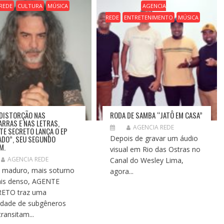
REDE
CULTURA
MÚSICA
AGENCIA
REDE
ENTRETENIMENTO
MÚSICA
DISTORÇÃO NAS
RODA DE SAMBA “JATÔ EM CASA”
ARRAS E NAS LETRAS,
AGENCIA REDE
TE SECRETO LANÇA O EP
ADO”, SEU SEGUNDO
Depois de gravar um áudio
M.
visual em Rio das Ostras no
AGENCIA REDE
Canal do Wesley Lima,
 maduro, mais soturno
agora...
is denso, AGENTE
RETO traz uma
edade de subgêneros
transitam...