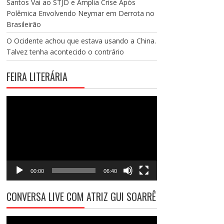
Santos Vai ao STJD e Amplia Crise Após
Polêmica Envolvendo Neymar em Derrota no
Brasileirão
O Ocidente achou que estava usando a China.
Talvez tenha acontecido o contrário
FEIRA LITERÁRIA
Tocador
de
vídeo
00:00
06:40
CONVERSA LIVE COM ATRIZ GUI SOARRÊ
Tocador