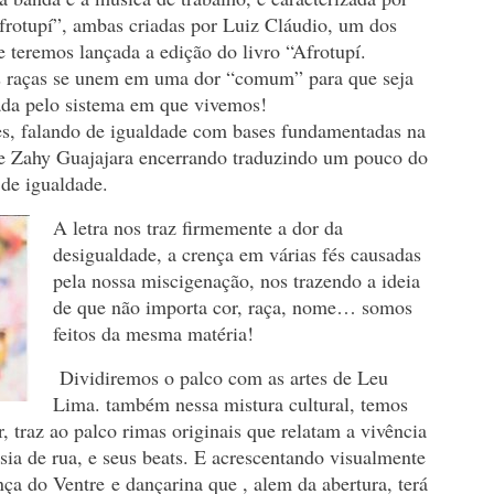
rotupí”, ambas criadas por Luiz Cláudio, um dos
teremos lançada a edição do livro “Afrotupí.
s raças se unem em uma dor “comum” para que seja
da pelo sistema em que vivemos!
s, falando de igualdade com bases fundamentadas na
de Zahy Guajajara encerrando traduzindo um pouco do
de igualdade.
A letra nos traz firmemente a dor da
desigualdade, a crença em várias fés causadas
pela nossa miscigenação, nos trazendo a ideia
de que não importa cor, raça, nome… somos
feitos da mesma matéria!
Dividiremos o palco com as artes de Leu
Lima. também nessa mistura cultural, temos
 traz ao palco rimas originais que relatam a vivência
ia de rua, e seus beats. E acrescentando visualmente
ça do Ventre e dançarina que , alem da abertura, terá