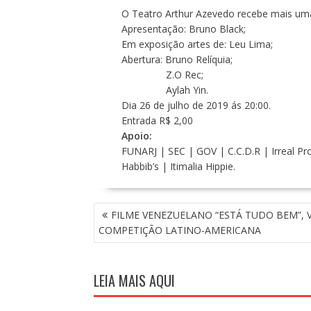
O Teatro Arthur Azevedo recebe mais um
Apresentação: Bruno Black;
Em exposição artes de: Leu Lima;
Abertura: Bruno Relíquia;
Z.O Rec;
Aylah Yin.
Dia 26 de julho de 2019 ás 20:00.
Entrada R$ 2,00
Apoio:
FUNARJ | SEC | GOV | C.C.D.R | Irreal P
Habbib’s | Itimalia Hippie.
N
FILME VENEZUELANO “ESTÁ TUDO BEM”, 
A
COMPETIÇÃO LATINO-AMERICANA
V
E
G
LEIA MAIS AQUI
A
Ç