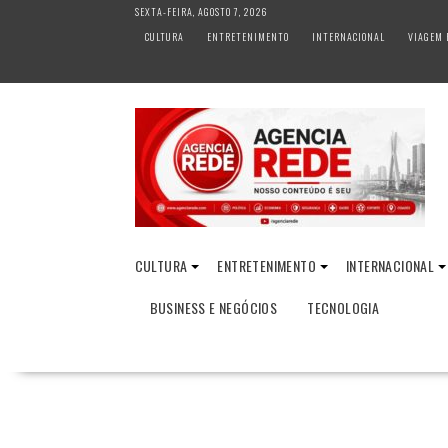
S
SEXTA-FEIRA, AGOSTO 7, 2026
k
CULTURA
ENTRETENIMENTO
INTERNACIONAL
VIAGEM 
i
p
t
o
c
o
n
t
e
n
CULTURA
ENTRETENIMENTO
INTERNACIONAL
t
BUSINESS E NEGÓCIOS
TECNOLOGIA