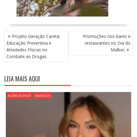
N
Projeto Geração Careta:
Promoções nos bares e
A
Educação Preventiva e
restaurantes no Dia do
V
Atividades Físicas no
Malbec
E
Combate as Drogas
G
A
Ç
LEIA MAIS AQUI
Ã
O
D
AGENCIA REDE
FAMOSOS
E
P
O
S
T