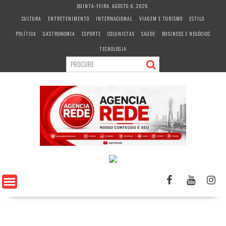
S
QUINTA-FEIRA, AGOSTO 6, 2026
k
CULTURA
ENTRETENIMENTO
INTERNACIONAL
VIAGEM E TURISMO
ESTILO
i
POLÍTICA
GASTRONOMIA
ESPORTE
COLUNISTAS
SAÚDE
BUSINESS E NEGÓCIOS
p
t
TECNOLOGIA
o
c
o
n
t
e
n
t