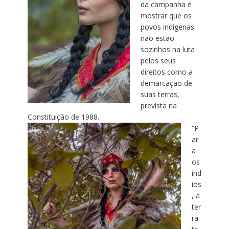
da campanha é
mostrar que os
povos indígenas
não estão
sozinhos na luta
pelos seus
direitos como a
demarcação de
suas terras,
prevista na
Constituição de 1988.
“P
ar
a
os
índ
ios
, a
ter
ra