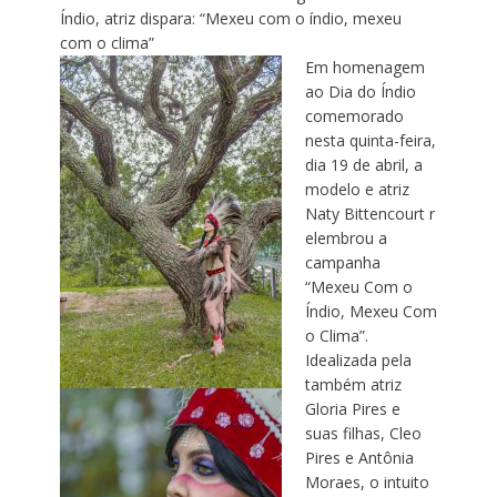
Índio, atriz dispara: “Mexeu com o índio, mexeu
com o clima”
Em homenagem
ao Dia do Índio
comemorado
nesta quinta-feira,
dia 19 de abril, a
modelo e atriz
Naty
Bittencourt
r
elembrou a
campanha
“Mexeu Com o
Índio, Mexeu Com
o Clima”.
Idealizada pela
também atriz
Gloria Pires e
suas filhas, Cleo
Pires e Antônia
Moraes, o intuito