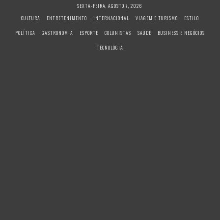
S
SEXTA-FEIRA, AGOSTO 7, 2026
k
CULTURA
ENTRETENIMENTO
INTERNACIONAL
VIAGEM E TURISMO
ESTILO
i
POLÍTICA
GASTRONOMIA
ESPORTE
COLUNISTAS
SAÚDE
BUSINESS E NEGÓCIOS
p
t
TECNOLOGIA
o
c
o
n
t
e
n
t