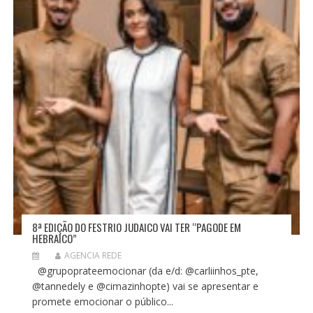
O
S
T
8ª EDIÇÃO DO FESTRIO JUDAICO VAI TER “PAGODE EM
HEBRAICO”
AGENCIA REDE
@grupoprateemocionar (da e/d: @carliinhos_pte,
@tannedely e @cimazinhopte) vai se apresentar e
promete emocionar o público...