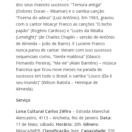
dos seus maiores sucessos: “Ternura antiga”
(Dolores Duran – Ribamar) e o samba-canção
“Poema do adeus” (Luiz Antônio). Em 1963, gravou
com o cantor Moacyr Franco as canções “O bicho
papão” (Rogério Cardoso) e “Luzes da Ribalta
(Limelight)” (de Charles Chaplin – versão de Antônio
de Almeida – João de Barro). E Luciene Franco
nunca parou de cantar. Vieram com isso sucessos
sequenciais como, “Gente maldosa” (Glauco
Fernando Pereira), “Ma vie” (Alain Barrière) – música
francesa que ficou nove meses na parada de
sucessos em todo o Brasil; o samba “Louco (Ela é
seu mundo)” (Wilson Batista – Henrique de
Almeida).
Serviço
Lona Cultural Carlos Zéfiro
– Estrada Marechal
Alencastro, 4113 – Anchieta, Rio de Janeiro.
Data:
11 de Maio, sábado.
Horário:
20h.
Gênero:
Música/MPB.
Classificação:
livre.
Capacidade:
320