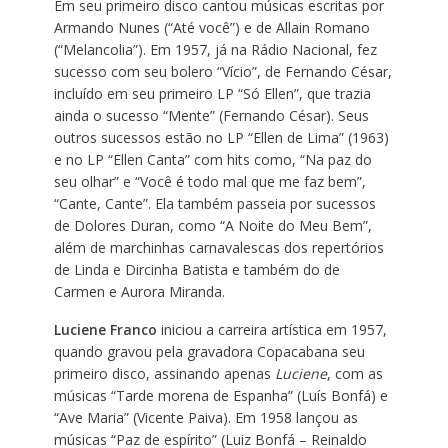
Em seu primeiro disco cantou músicas escritas por
Armando Nunes (“Até você”) e de Allain Romano
(“Melancolia”). Em 1957, já na Rádio Nacional, fez
sucesso com seu bolero “Vício”, de Fernando César,
incluído em seu primeiro LP “Só Ellen”, que trazia
ainda o sucesso “Mente” (Fernando César). Seus
outros sucessos estão no LP “Ellen de Lima” (1963)
e no LP “Ellen Canta” com hits como, “Na paz do
seu olhar” e “Você é todo mal que me faz bem”,
“Cante, Cante”. Ela também passeia por sucessos
de Dolores Duran, como “A Noite do Meu Bem”,
além de marchinhas carnavalescas dos repertórios
de Linda e Dircinha Batista e também do de
Carmen e Aurora Miranda.
Luciene Franco
iniciou a carreira artística em 1957,
quando gravou pela gravadora Copacabana seu
primeiro disco, assinando apenas
Luciene
, com as
músicas “Tarde morena de Espanha” (Luís Bonfá) e
“Ave Maria” (Vicente Paiva). Em 1958 lançou as
músicas “Paz de espírito” (Luiz Bonfá – Reinaldo