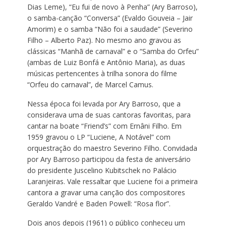
Dias Leme), “Eu fui de novo à Penha” (Ary Barroso),
o samba-canção “Conversa” (Evaldo Gouveia – Jair
Amorim) e o samba “Não foi a saudade” (Severino
Filho – Alberto Paz). No mesmo ano gravou as
clássicas “Manhã de carnaval” e o “Samba do Orfeu”
(ambas de Luiz Bonfá e Antônio Maria), as duas
músicas pertencentes à trilha sonora do filme
“Orfeu do carnaval”, de Marcel Camus.
Nessa época foi levada por Ary Barroso, que a
considerava uma de suas cantoras favoritas, para
cantar na boate “Friend’s” com Ernâni Filho. Em
1959 gravou o LP “Luciene, A Notável” com
orquestração do maestro Severino Filho. Convidada
por Ary Barroso participou da festa de aniversário
do presidente Juscelino Kubitschek no Palácio
Laranjeiras. Vale ressaltar que Luciene foi a primeira
cantora a gravar uma canção dos compositores
Geraldo Vandré e Baden Powell: “Rosa flor”.
Dois anos depois (1961) o público conheceu um