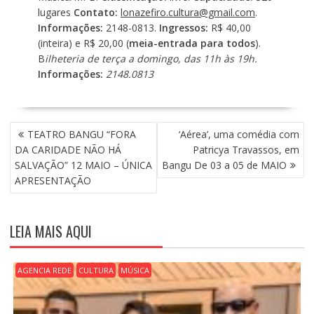
lugares
Contato:
lonazefiro.cultura@gmail.com
.
Informações:
2148-0813.
Ingressos:
R$ 40,00
(inteira) e R$ 20,00 (
meia-entrada para todos
).
B
ilheteria de terça a domingo, das 11h às 19h.
Informações:
2148.0813
N
TEATRO BANGU “FORA
‘Aérea’, uma comédia com
A
DA CARIDADE NÃO HÁ
Patricya Travassos, em
V
SALVAÇÃO” 12 MAIO – ÚNICA
Bangu De 03 a 05 de MAIO
E
APRESENTAÇÃO
G
A
Ç
LEIA MAIS AQUI
Ã
O
D
AGENCIA REDE
CULTURA
MÚSICA
E
P