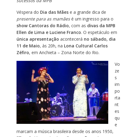
sucessos da MPB
Véspera do
Dia das Mães
e a grande dica de
presente para as mamães
é um ingresso para o
show Cantoras do Rádio
, com as
divas da MPB
Ellen de Lima e Luciene Franco
. O espetáculo em
única apresentação
acontecerá
no sábado, dia
11 de Maio
, às 20h, na
Lona Cultural Carlos
Zéfiro
, em Anchieta – Zona Norte do Rio.
Vo
ze
s
im
po
rta
nt
es
qu
e
marcam a música brasileira desde os anos 1950,