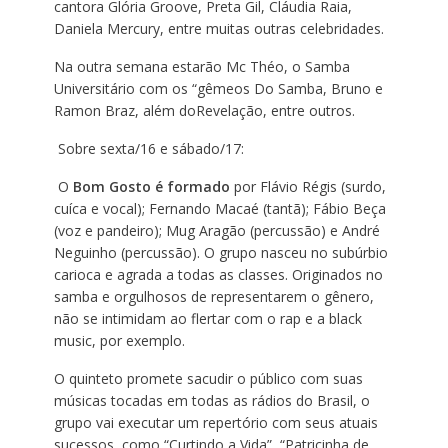
cantora Glória Groove, Preta Gil, Cláudia Raia,
Daniela Mercury, entre muitas outras celebridades.
Na outra semana estarão Mc Théo, o Samba
Universitário com os “gêmeos Do Samba, Bruno e
Ramon Braz, além doRevelação, entre outros.
Sobre sexta/16 e sábado/17:
O
Bom Gosto é formado
por Flávio Régis (surdo,
cuíca e vocal); Fernando Macaé (tantã); Fábio Beça
(voz e pandeiro); Mug Aragão (percussão) e André
Neguinho (percussão). O grupo nasceu no subúrbio
carioca e agrada a todas as classes. Originados no
samba e orgulhosos de representarem o gênero,
não se intimidam ao flertar com o rap e a black
music, por exemplo.
O quinteto promete sacudir o público com suas
músicas tocadas em todas as rádios do Brasil, o
grupo vai executar um repertório com seus atuais
sucessos, como “Curtindo a Vida”, “Patricinha de