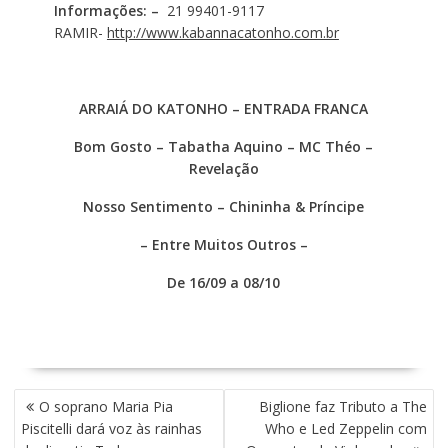
Informações: –
21 99401-9117
RAMIR-
http://www.kabannacatonho.com.br
ARRAIÁ DO KATONHO – ENTRADA FRANCA
Bom Gosto – Tabatha Aquino – MC Théo –
Revelação
Nosso Sentimento – Chininha & Príncipe
– Entre Muitos Outros –
De 16/09 a 08/10
N
O soprano Maria Pia
Biglione faz Tributo a The
A
Piscitelli dará voz às rainhas
Who e Led Zeppelin com
V