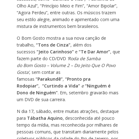
Olho Azul”, “Princípio Meio e Fim”, “Amor Bipolar”,
“Agora Perdeu”, entre outras. Os músicos trazem
seu estilo alegre, animado e apimentado com uma
mistura de instrumentos bem brasileiros.
O Bom Gosto mostra a sua nova canção de
trabalho,
“Tons de Cinza”
, além dos
sucessos
“Jeito Carinhoso”
e
“Te Dar Amor”
, que
fazem parte do CD/DVD
‘Roda de Samba
do Bom Gosto – Volume 2 – Do Jeito Que O Povo
Gosta’
, sem contar as
famosas
“Parakundê”
,
“Pronto pra
Rodopiar”
,
“Curtindo a Vida”
e
“Ninguém é
Dono de Ninguém”
.
Em, setembro gravarão mais
um DVD de sua carreira.
N dia 17, sábado, entre muitas atrações, destaque
para
Tábatha Aquino
, desconhecida até pouco
tempo da mídia, mas reconhecida por milhares de
pessoas comuns, que transitam diariamente pelos
coletivos públicos da cidade do Rio de Janeiro, por