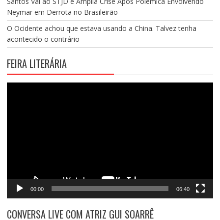
Santos Vai ao STJD e Amplia Crise Após Polêmica Envolvendo
Neymar em Derrota no Brasileirão
O Ocidente achou que estava usando a China. Talvez tenha
acontecido o contrário
FEIRA LITERÁRIA
Tocador
de
vídeo
00:00
06:40
CONVERSA LIVE COM ATRIZ GUI SOARRÊ