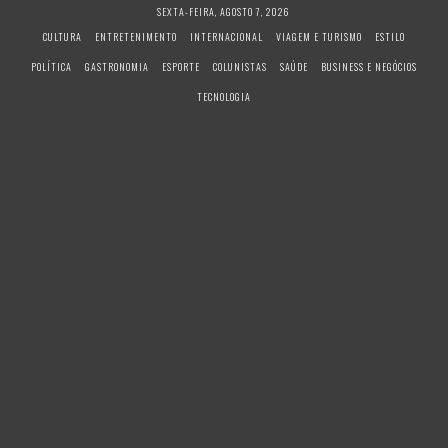
S
SEXTA-FEIRA, AGOSTO 7, 2026
k
CULTURA
ENTRETENIMENTO
INTERNACIONAL
VIAGEM E TURISMO
ESTILO
i
POLÍTICA
GASTRONOMIA
ESPORTE
COLUNISTAS
SAÚDE
BUSINESS E NEGÓCIOS
p
t
TECNOLOGIA
o
c
o
n
t
e
n
t