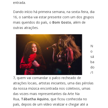
entrada.
Dando início há primeira semana, na sexta-feira, dia
16, o samba vai estar presente com um dos grupos
mais queridos do país, o
Bom Gosto
, além de
outras atrações.
N
o
sá
ba
do
/1
7, quem vai comandar o palco recheado de
atrações locais, artistas iniciantes, uma das pérolas
da nossa música encontrada nos coletivos, umas
das vozes mais representantes da Arte Na
Rua,
Tábatha Aquino
, que ficou conhecida no
país, depois de um vídeo viralizar e chegar até a