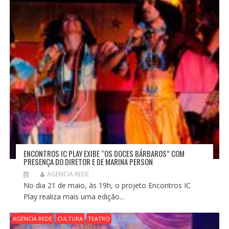
S
T
ENCONTROS IC PLAY EXIBE “OS DOCES BÁRBAROS” COM
PRESENÇA DO DIRETOR E DE MARINA PERSON
AGENCIA REDE
No dia 21 de maio, às 19h, o projeto Encontros IC
Play realiza mais uma edição...
AGENCIA REDE
CULTURA
TEATRO