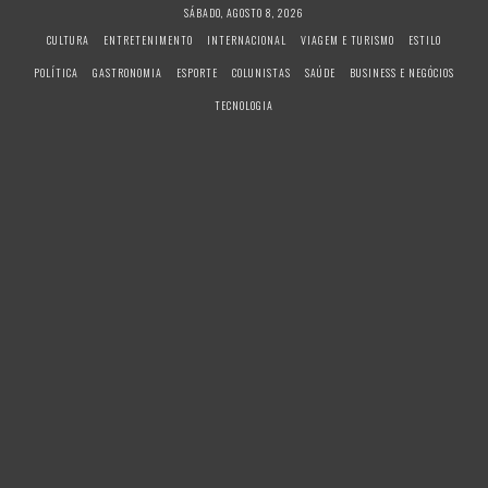
S
SÁBADO, AGOSTO 8, 2026
k
CULTURA
ENTRETENIMENTO
INTERNACIONAL
VIAGEM E TURISMO
ESTILO
i
POLÍTICA
GASTRONOMIA
ESPORTE
COLUNISTAS
SAÚDE
BUSINESS E NEGÓCIOS
p
t
TECNOLOGIA
o
c
o
n
t
e
n
t