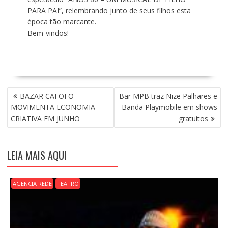
PARA PAI”, relembrando junto de seus filhos esta
época tão marcante.
Bem-vindos!
N
BAZAR CAFOFO
Bar MPB traz Nize Palhares e
A
MOVIMENTA ECONOMIA
Banda Playmobile em shows
V
CRIATIVA EM JUNHO
gratuitos
E
G
A
LEIA MAIS AQUI
Ç
Ã
O
AGENCIA REDE
TEATRO
D
E
P
O