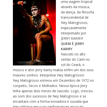
uma viagem tropical
através da música,
da dança, da filosofia
transcendental de
Ney Matogrosso,
impecavelmente
interpretado por
JERRY KARIRY!
QUEM É JERRY
KARIRY
Nascido no alto
sertão do Cariri no
sol do Ceará, o
músico e ator Jerry Kariry realiza enfim um dos seus
maiores sonhos. Interpretar Ney Matogrosso!
Ney Matogrosso estreou em Dezembro de 1972 no
conjunto, Secos e Molhados. Nessa época Jerry
tinha apenas dois meses de nascido. Logo, cresceu
ao som dos sucessos de Ney Matogrosso e se
encantara com a forma inovadora e ousada que
Ney utilizava em suas performances musicais.