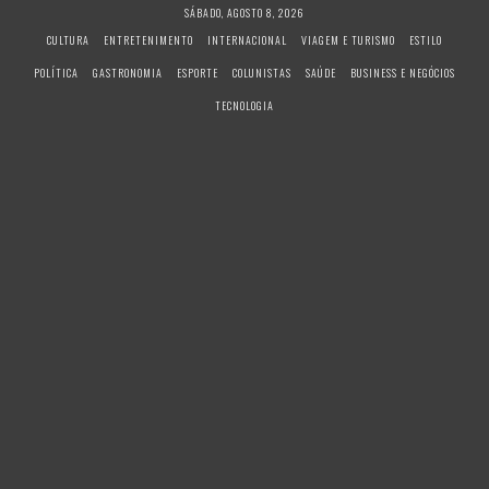
S
SÁBADO, AGOSTO 8, 2026
k
CULTURA
ENTRETENIMENTO
INTERNACIONAL
VIAGEM E TURISMO
ESTILO
i
POLÍTICA
GASTRONOMIA
ESPORTE
COLUNISTAS
SAÚDE
BUSINESS E NEGÓCIOS
p
t
TECNOLOGIA
o
c
o
n
t
e
n
t