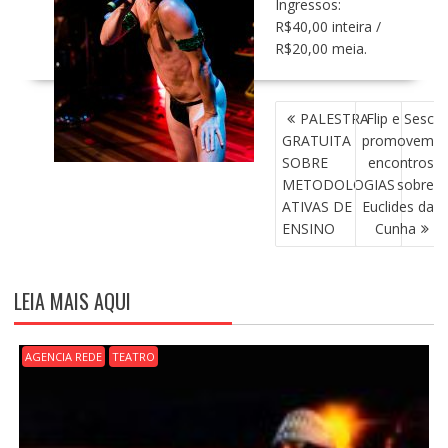
Ingressos:
R$40,00 inteira /
R$20,00 meia.
N
PALESTRA
Flip e Sesc
A
GRATUITA
promovem
V
SOBRE
encontros
E
METODOLOGIAS
sobre
G
ATIVAS DE
Euclides da
A
ENSINO
Cunha
Ç
Ã
O
LEIA MAIS AQUI
D
E
P
AGENCIA REDE
TEATRO
O
S
T