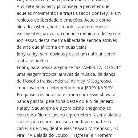
Aos sete anos Jerry já conseguia perceber que
aqueles movimentos e trajes usados por Ney, eram
repletos de liberdade e emoções. Aquele corpo
pintado, ostentando símbolos aparentemente
excludentes, provocou naquele menino o desejo de
expressão desta mesma liberdade sentida através
da arte que já corria em suas veias.
Jerry kariry, sem dúvidas possui um nato universo
teatral e poético.
Enfim, para nossa alegria se faz “AMÉRICA DO SUL”
uma viagem tropical através da música, da dança,
da filosofia transcendental de Ney Matogrosso,
impecavelmente interpretado por JERRY KARIRY!
Há quase três anos na estrada com esse show, a
banda passou pela zona oeste do Rio de Janeiro,
Paraty, Saquarema e agora estão chegando ao
centro do Rio de Janeiro e prometem fazer a plateia
cantar junto com sucessos que fazem parte da
carreira de Ney, dentre eles “Pavão Misterioso”, “O
Vira”, “A Balada do Louco”, “Tigresa” e “Homem