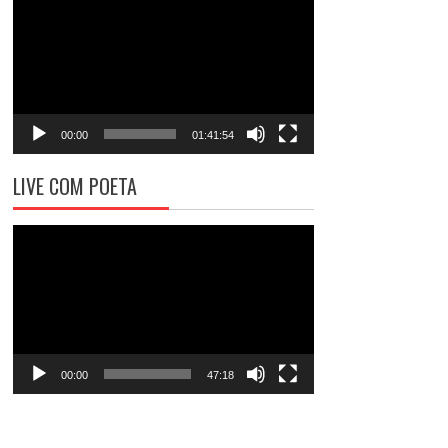
de
vídeo
00:00
01:41:54
LIVE COM POETA
Tocador
de
vídeo
00:00
47:18