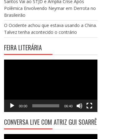
Santos Vai ao STJD e Amplia Crise Após
Polêmica Envolvendo Neymar em Derrota no
Brasileirão
O Ocidente achou que estava usando a China.
Talvez tenha acontecido o contrário
FEIRA LITERÁRIA
Tocador
de
vídeo
00:00
06:40
CONVERSA LIVE COM ATRIZ GUI SOARRÊ
Tocador