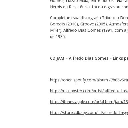
Gomes, Luizão Maia, entre outros. Na MP
Heróis da Resistência, tocou e gravou com 
Completam sua discografia Tributo a Don 
Borealis (2010), Groove (2005), Atmosfer
Miller); Alfredo Dias Gomes (1991, com a p
de 1985.
CD JAM – Alfredo Dias Gomes – Links 
https://open.spotify.com/album /7h8bv
https://us.napster.com/artist/ alfredo-d
https://itunes.apple.com/br/al bum/jam/
https://store.cdbaby.com/cd/al fredodia