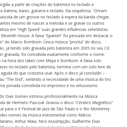
gida a partir de criações do baterista no teclado e
bateria, baixo, guitarra e teclado. Na sequência, “Dream
 nascida de um groove no teclado à espera da banda chegar,
da antes mesmo de nascer a melodia e se gravar os outros
etiza em “High Speed” suas grandes influências setentistas:
Eleventh House. A faixa “Spanish” foi pensada em destacar o
lão” do Marco Bombom. Única música “pronta” do disco,
ão, já tendo sido gravada pelo baterista em 2005 no seu Cd
a ser gravada, foi concebida exatamente conforme o nome:
 na hora dos takes com Maya e Bombom. A faixa solo
ases no teclado pelo baterista, termina com um solo livre de
is aguda do que costuma usar. Após o disco já concluído –
cluiu “The End”, sentindo a necessidade de uma música do trio
 jornada concebida no improviso e no virtuosismo.
redo Dias Gomes estreou profissionalmente na Música
nda de Hermeto Pascoal. Gravou o disco “Cérebro Magnético”
para o II Festival de Jazz de São Paulo e o Rio Monterrey
andes nomes da música instrumental como Márcio
Mariano, Arthur Maia, Nico Assumpção, Guilherme Dias