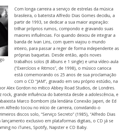
Com longa carreira a serviço de estrelas da música
brasileira, o baterista Alfredo Dias Gomes decidiu, a
partir de 1993, se dedicar a sua maior aspiração:
trilhar próprios rumos, compondo e gravando suas
maiores influências. Foi quando deixou de integrar a
banda de Ivan Lins, com quem viajou o mundo
inteiro, para passar a reger de forma independente as
próprias baquetas. Desde então, após noves
ago
trabalhos solos (8 álbuns e 1 single) e uma vídeo-aula
(“Exercícios e Ritmos”, de 1998), o músico carioca
está comemorando os 25 anos de sua proclamação
com o CD “JAM”, gravado em seu próprio estúdio, na
por Alex Gordon no mítico Abbey Road Studios, de Londres.
 rock, grande influência do baterista desde a adolescência, e
trabaixista Marco Bombom (da lendária Conexão Japeri, de Ed
em Alfredo tocou no início de carreira, convidando-o
imeiros discos solo, “Serviço Secreto” (1985), “Alfredo Dias
lançamento exclusivo em plataformas digitais, o CD já se
aming no iTunes, Spotify, Napster e CD Baby.