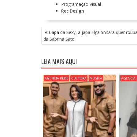
Programação Visual
Rec Design
N
Capa da Sexy, a japa Elga Shitara quer rouba
A
da Sabrina Sato
V
E
G
LEIA MAIS AQUI
A
Ç
Ã
AGENCIA REDE
CULTURA
MÚSICA
AGENCIA 
O
D
E
P
O
S
T