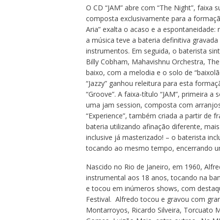
O CD “JAM” abre com “The Night”, faixa sur
composta exclusivamente para a formação 
Aria” exalta o acaso e a espontaneidade:
a música teve a bateria definitiva grava
instrumentos. Em seguida, o baterista sint
Billy Cobham, Mahavishnu Orchestra, The 
baixo, com a melodia e o solo de “baixo
“Jazzy” ganhou releitura para esta formaç
“Groove”. A faixa-título “JAM”, primeira 
uma jam session, composta com arranjos
“Experience”, também criada a partir de fr
bateria utilizando afinação diferente, ma
inclusive já masterizado! – o baterista in
tocando ao mesmo tempo, encerrando uma
Nascido no Rio de Janeiro, em 1960, Alf
instrumental aos 18 anos, tocando na ba
e tocou em inúmeros shows, com destaque 
Festival. Alfredo tocou e gravou com gr
Montarroyos, Ricardo Silveira, Torcuato 