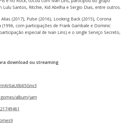
B e no Rock, tocou com Ivan Lins, participou do grupo
Lulu Santos, Ritchie, Kid Abelha e Sergio Dias, entre outros.
Alias (2017), Pulse (2016), Looking Back (2015), Corona
a (1996, com participações de Frank Gambale e Dominic
articipação especial de Ivan Lins) e o single Serviço Secreto,
para download ou streaming
SNrmKr0aU0b65Gnv3
ias-gomes/album/jam
1321749461
sgomes9