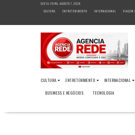
S
SEXTA-FEIRA, AGOSTO 7, 2026
k
CULTURA
ENTRETENIMENTO
INTERNACIONAL
VIAGEM 
i
p
t
o
c
o
n
t
e
n
CULTURA
ENTRETENIMENTO
INTERNACIONAL
t
BUSINESS E NEGÓCIOS
TECNOLOGIA