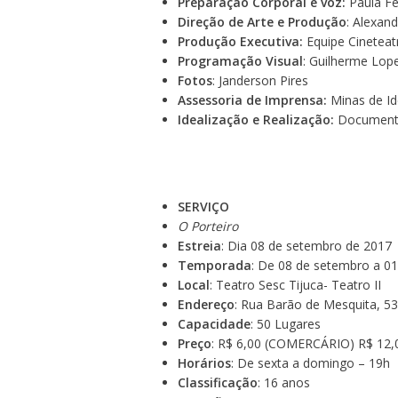
Preparação Corporal e voz:
Paula Fe
Direção de Arte e Produção
: Alexand
Produção Executiva:
Equipe Cineteat
Programação Visual
: Guilherme Lop
Fotos
: Janderson Pires
Assessoria de Imprensa:
Minas de Id
Idealização e Realização:
Documental
SERVIÇO
O Porteiro
Estreia
: Dia 08 de setembro de 2017
Temporada
: De 08 de setembro a 01
Local
: Teatro Sesc Tijuca- Teatro II
Endereço
: Rua Barão de Mesquita, 53
Capacidade
: 50 Lugares
Preço
: R$ 6,00 (COMERCÁRIO) R$ 12,0
Horários
: De sexta a domingo – 19h
Classificação
: 16 anos