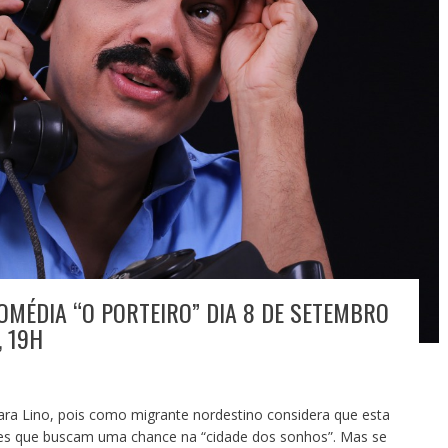
OMÉDIA “O PORTEIRO” DIA 8 DE SETEMBRO
, 19H
ra Lino, pois como migrante nordestino considera que esta
eles que buscam uma chance na “cidade dos sonhos”. Mas se