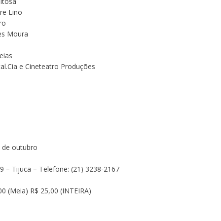
itosa
re Lino
ro
es Moura
eias
.Cia e Cineteatro Produções
 de outubro
9 – Tijuca – Telefone:
(21) 3238-2167
0 (Meia) R$ 25,00 (INTEIRA)