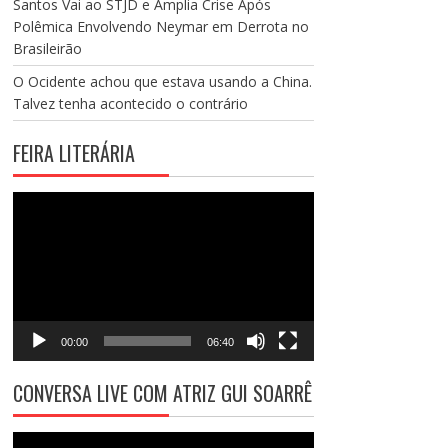
Santos Vai ao STJD e Amplia Crise Após
Polêmica Envolvendo Neymar em Derrota no
Brasileirão
O Ocidente achou que estava usando a China.
Talvez tenha acontecido o contrário
FEIRA LITERÁRIA
Tocador
de
vídeo
00:00
06:40
CONVERSA LIVE COM ATRIZ GUI SOARRÊ
Tocador