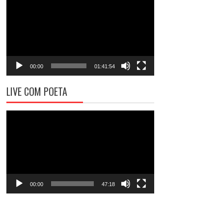
de
vídeo
00:00
01:41:54
LIVE COM POETA
Tocador
de
vídeo
00:00
47:18