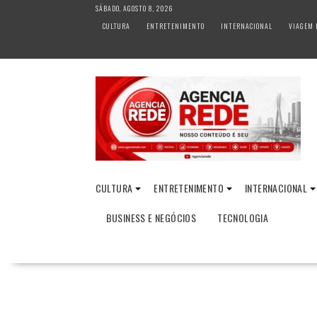
S
SÁBADO, AGOSTO 8, 2026
k
CULTURA
ENTRETENIMENTO
INTERNACIONAL
VIAGEM 
i
p
t
o
c
o
n
t
e
n
CULTURA
ENTRETENIMENTO
INTERNACIONAL
t
BUSINESS E NEGÓCIOS
TECNOLOGIA