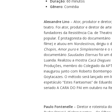
Duração
: 60 minutos
Gênero
: Comédia
Alexandre Lino
– Ator, produtor e diret
teatro. Foi ator, produtor e diretor de a
fundadores da Resistência Cia. de Theatro
popular. É protagonista do documentário
filme) e atuou em
Nordestinos
, dirigiu 
Chopin
,
Amor puro
e
Simplesmente
e o 
documentário
Saudades Eternas
foi um d
Luanda. Realizou a mostra
Cacá Diegues –
Produções, membro do Colegiado da APTR
inaugurou junto com Roberto Bomtempo e
Goytacazes. O método será lançado em l
espetáculo “Estes Fantasmas” de Eduardo 
seriado A CARA DO PAI em outubro na Re
Paulo Fontenelle
– Diretor e roteirista d