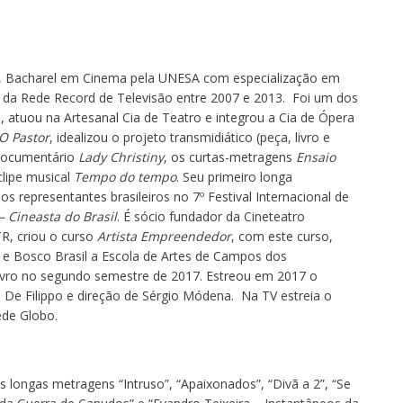
or, Bacharel em Cinema pela UNESA com especialização em
rte da Rede Record de Televisão entre 2007 e 2013. Foi um dos
, atuou na Artesanal Cia de Teatro e integrou a Cia de Ópera
O Pastor
, idealizou o projeto transmidiático (peça, livro e
o documentário
Lady Christiny
, os curtas-metragens
Ensaio
clipe musical
Tempo do tempo
. Seu primeiro longa
os representantes brasileiros no 7º Festival Internacional de
 Cineasta do Brasil
. É sócio fundador da Cineteatro
, criou o curso
Artista Empreendedor
, com este curso,
 Bosco Brasil a Escola de Artes de Campos dos
ivro no segundo semestre de 2017. Estreou em 2017 o
De Filippo e direção de Sérgio Módena. Na TV estreia o
de Globo.
os longas metragens “Intruso”, “Apaixonados”, “Divã a 2”, “Se