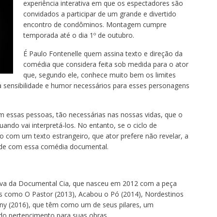
experiência interativa em que os espectadores são
convidados a participar de um grande e divertido
encontro de condôminos. Montagem cumpre
temporada até o dia 1º de outubro.
É Paulo Fontenelle quem assina texto e direção da
comédia que considera feita sob medida para o ator
que, segundo ele, conhece muito bem os limites
 a sensibilidade e humor necessários para esses personagens
m essas pessoas, tão necessárias nas nossas vidas, que o
ndo vai interpretá-los. No entanto, se o ciclo de
com um texto estrangeiro, que ator prefere não revelar, a
ede com essa comédia documental.
ativa da Documental Cia, que nasceu em 2012 com a peça
 como O Pastor (2013), Acabou o Pó (2014), Nordestinos
tiny (2016), que têm como um de seus pilares, um
do pertencimento para suas obras.