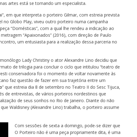
 nas artes está se tornando um especialista.
i”, em que interpreta o porteiro Gilmar, com estreia prevista
el no Globo Play, viveu outro porteiro numa campanha
na peça “Domésticas”, com a qual lhe rendeu a indicação ao
ga metragem “Apaixonados” (2016), com direção de Paulo
encontro, um entusiasta para a realização dessa parceria no
 monólogo Lady Christiny o ator Alexandre Lino decidiu que
mato de trilogia para concluir o ciclo que intitulou “teatro de
esti conservadora foi o momento de voltar novamente às
cano faz questão de fazer em sua trajetória entre um
o
” que estreia dia 8 de setembro no Teatro II do Sesc Tijuca,
vés de entrevistas, de vários porteiros nordestinos que
alização de seus sonhos no Rio de Janeiro. Diante do não
ue Waldisney (Alexandre Lino) trabalha, o porteiro assume
Com sessões de sexta a domingo, pode-se dizer que
O Porteiro não é uma peça propriamente dita, é uma