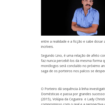
entre a realidade e a ficção e sabe dosar
incríveis.
Segundo Lino, é uma relação de afeto co
faz nunca percebê-los da mesma forma qua
monólogos será concluído no próximo ano 
saga de os porteiros nos palcos se desp
O Porteiro dá sequência à linha investig
Domésticas e passa por grandes sucessos
(2015), Volúpia da Cegueira e Lady Chris
compromisso com o real e a perspectiva 