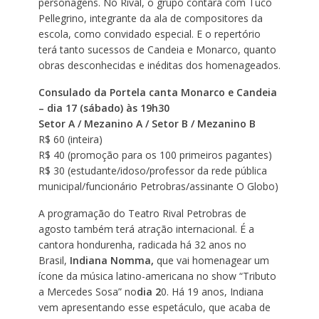
personagens. No Rival, o grupo contará com Tuco
Pellegrino, integrante da ala de compositores da
escola, como convidado especial. E o repertório
terá tanto sucessos de Candeia e Monarco, quanto
obras desconhecidas e inéditas dos homenageados.
Consulado da Portela canta Monarco e Candeia
– dia 17 (sábado) às 19h30
Setor A / Mezanino A / Setor B / Mezanino B
R$ 60 (inteira)
R$ 40 (promoção para os 100 primeiros pagantes)
R$ 30 (estudante/idoso/professor da rede pública
municipal/funcionário Petrobras/assinante O Globo)
A programação do Teatro Rival Petrobras de
agosto também terá atração internacional. É a
cantora hondurenha, radicada há 32 anos no
Brasil,
Indiana Nomma,
que vai homenagear um
ícone da música latino-americana no show “Tributo
a Mercedes Sosa” no
dia 2
0. Há 19 anos, Indiana
vem apresentando esse espetáculo, que acaba de