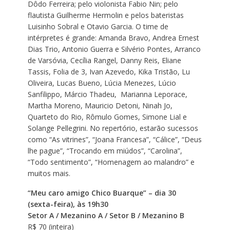
Dôdo Ferreira; pelo violonista Fabio Nin; pelo
flautista Guilherme Hermolin e pelos bateristas
Luisinho Sobral e Otavio Garcia. O time de
intérpretes é grande: Amanda Bravo, Andrea Ernest
Dias Trio, Antonio Guerra e Silvério Pontes, Arranco
de Varsóvia, Cecília Rangel, Danny Reis, Eliane
Tassis, Folia de 3, Ivan Azevedo, Kika Tristão, Lu
Oliveira, Lucas Bueno, Lúcia Menezes, Lúcio
Sanfilippo, Márcio Thadeu, Marianna Leporace,
Martha Moreno, Mauricio Detoni, Ninah Jo,
Quarteto do Rio, Rômulo Gomes, Simone Lial e
Solange Pellegrini. No repertório, estarão sucessos
como “As vitrines”, “Joana Francesa”, “Cálice”, “Deus
lhe pague”, “Trocando em miúdos”, “Carolina”,
“Todo sentimento”, “Homenagem ao malandro” e
muitos mais.
“Meu caro amigo Chico Buarque” – dia 30
(sexta-feira), às 19h30
Setor A / Mezanino A / Setor B / Mezanino B
R$ 70 (inteira)