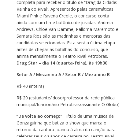
completa para receber o título de “Drag da Cidade:
Rainha do Rival”. Apresentado pelas carismáticas
Miami Pink e Ravena Creole, o concurso conta
ainda com um time bafônico de juradas: Andreia
Andrews, Chloe Van Damme, Palloma Maremoto e
Samara Rios são as madrinhas e mentoras das
candidatas selecionadas. Esta será a última etapa
antes de chegar às batalhas do concurso, que
anima mensalmente o Teatro Rival Petrobras.
Drag Star – dia 14 (quarta-feira), às 19h30
Setor A / Mezanino A / Setor B / Mezanino B
R$ 40 (inteira)
R$ 20 (estudante/idoso/professor da rede pública
municipal/funcionário Petrobras/assinante O Globo)
“De volta ao começo”.
Título de uma música de
Gonzaguinha que batiza o show que marca o
retorno da cantora Joanna à alma da canção para
celebrar seus 40 anos de carreira no Teatro Rival