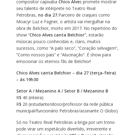
compositor capixaba
Chico Alve
s promete mostrar
seu talento de intérprete no Teatro Rival
Petrobras,
no dia 27.
Parceiro de craques como
Moacyr Luz e Fagner, o artista vai mergulhar na
obra de Belchior, morto em 2017. No repertório do
show “
Chico Alves canta Belchior”
, estarão
músicas pouco conhecidas e, claro, muitos
sucessos, como “A palo seco”, “Coração selvagem”,
“Como nossos pais” e “Alucinação”. É show para
emocionar os eternos fãs de Belchior!
Chico Alves canta Belchior – dia 27 (terça-feira)
– às 19h30
Setor A / Mezanino A / Setor B / Mezanino B
R$ 40 (inteira)
R$ 20 (estudante/idoso/professor da rede pública
municipal/funcionário Petrobras/assinante O Globo)
Só no Teatro Rival Petrobras a briga por um trono
pode virar um espetáculo divertido, irreverente e