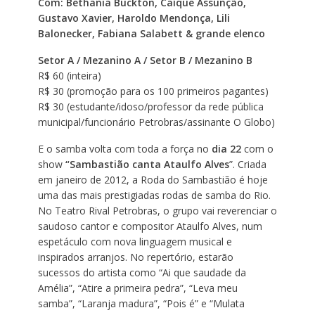
Com: Bethania Buckton, Caíque Assunção,
Gustavo Xavier, Haroldo Mendonça, Lili
Balonecker, Fabiana Salabett & grande elenco
Setor A / Mezanino A / Setor B / Mezanino B
R$ 60 (inteira)
R$ 30 (promoção para os 100 primeiros pagantes)
R$ 30 (estudante/idoso/professor da rede pública
municipal/funcionário Petrobras/assinante O Globo)
E o samba volta com toda a força no
dia 22
com o
show
“Sambastião canta Ataulfo Alves
”. Criada
em janeiro de 2012, a Roda do Sambastião é hoje
uma das mais prestigiadas rodas de samba do Rio.
No Teatro Rival Petrobras, o grupo vai reverenciar o
saudoso cantor e compositor Ataulfo Alves, num
espetáculo com nova linguagem musical e
inspirados arranjos. No repertório, estarão
sucessos do artista como “Ai que saudade da
Amélia”, “Atire a primeira pedra”, “Leva meu
samba”, “Laranja madura”, “Pois é” e “Mulata