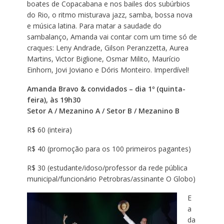
boates de Copacabana e nos bailes dos subúrbios
do Rio, o ritmo misturava jazz, samba, bossa nova
e música latina. Para matar a saudade do
sambalanço, Amanda vai contar com um time só de
craques: Leny Andrade, Gilson Peranzzetta, Aurea
Martins, Victor Biglione, Osmar Milito, Maurício
Einhorn, Jovi Joviano e Dóris Monteiro. Imperdível!
Amanda Bravo & convidados – dia 1º (quinta-
feira), às 19h30
Setor A / Mezanino A / Setor B / Mezanino B
R$ 60 (inteira)
R$ 40 (promoção para os 100 primeiros pagantes)
R$ 30 (estudante/idoso/professor da rede pública
municipal/funcionário Petrobras/assinante O Globo)
E
a
da