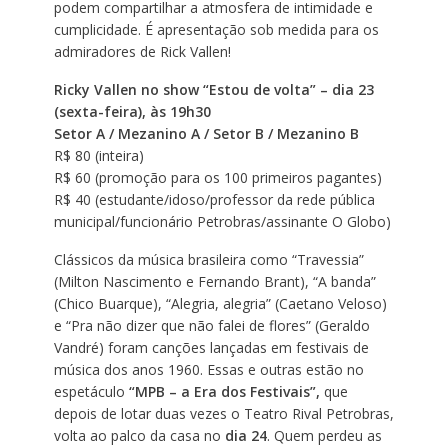
podem compartilhar a atmosfera de intimidade e
cumplicidade. É apresentação sob medida para os
admiradores de Rick Vallen!
Ricky Vallen no show “Estou de volta” – dia 23
(sexta-feira), às 19h30
Setor A / Mezanino A / Setor B / Mezanino B
R$ 80 (inteira)
R$ 60 (promoção para os 100 primeiros pagantes)
R$ 40 (estudante/idoso/professor da rede pública
municipal/funcionário Petrobras/assinante O Globo)
Clássicos da música brasileira como “Travessia”
(Milton Nascimento e Fernando Brant), “A banda”
(Chico Buarque), “Alegria, alegria” (Caetano Veloso)
e “Pra não dizer que não falei de flores” (Geraldo
Vandré) foram canções lançadas em festivais de
música dos anos 1960. Essas e outras estão no
espetáculo
“MPB – a Era dos Festivais”,
que
depois de lotar duas vezes o Teatro Rival Petrobras,
volta ao palco da casa no
dia 24
. Quem perdeu as