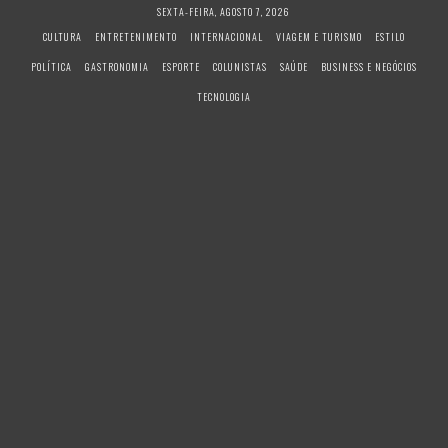
S
SEXTA-FEIRA, AGOSTO 7, 2026
k
CULTURA
ENTRETENIMENTO
INTERNACIONAL
VIAGEM E TURISMO
ESTILO
i
POLÍTICA
GASTRONOMIA
ESPORTE
COLUNISTAS
SAÚDE
BUSINESS E NEGÓCIOS
p
t
TECNOLOGIA
o
c
o
n
t
e
n
t