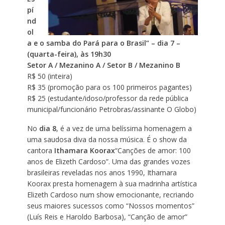
pí
nd
ol
a e o samba do Pará para o Brasil” – dia 7 –
(quarta-feira), às 19h30
Setor A / Mezanino A / Setor B / Mezanino B
R$ 50 (inteira)
R$ 35 (promoção para os 100 primeiros pagantes)
R$ 25 (estudante/idoso/professor da rede pública
municipal/funcionário Petrobras/assinante O Globo)
No
dia 8
, é a vez de uma belíssima homenagem a
uma saudosa diva da nossa música. É o show da
cantora
Ithamara Koorax
“Canções de amor: 100
anos de Elizeth Cardoso”. Uma das grandes vozes
brasileiras reveladas nos anos 1990, Ithamara
Koorax presta homenagem à sua madrinha artística
Elizeth Cardoso num show emocionante, recriando
seus maiores sucessos como “Nossos momentos”
(Luís Reis e Haroldo Barbosa), “Canção de amor”