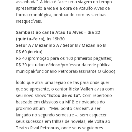
assanhada”. A ideia é fazer uma viagem no tempo
apresentando a vida e a obra de Ataulfo Alves de
forma cronológica, pontuando com os sambas
inesquecíveis.
Sambastião canta Ataulfo Alves – dia 22
(quinta-feira), às 19h30
Setor A / Mezanino A / Setor B / Mezanino B
R$ 60 (inteira)
R$ 40 (promoção para os 100 primeiros pagantes)
R$ 30 (estudante/idoso/professor da rede pública
municipal/funcionário Petrobras/assinante O Globo)
Ídolo que atrai uma legião de fãs para onde quer
que se apresente, o cantor
Ricky Vallen
avisa com
seu novo show: “
Estou de volta”.
Com repertório
baseado em clássicos da MPB e novidades do
próximo álbum – “Meu ponto cardeal”, a ser
lançado no segundo semestre –, sem esquecer
seus sucessos em trilhas de novelas, ele volta ao
Teatro Rival Petrobras, onde seus seguidores