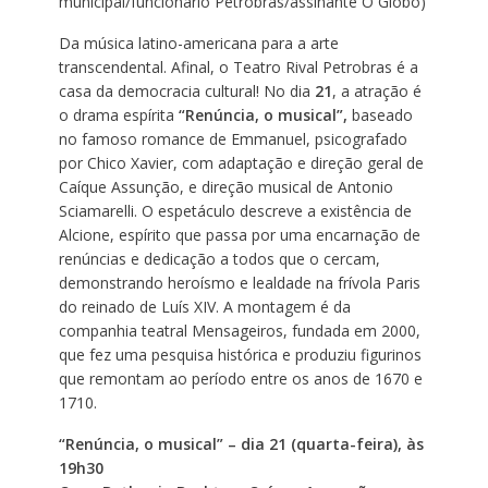
municipal/funcionário Petrobras/assinante O Globo)
Da música latino-americana para a arte
transcendental. Afinal, o Teatro Rival Petrobras é a
casa da democracia cultural! No dia
21
, a atração é
o drama espírita
“Renúncia, o musical”,
baseado
no famoso romance de Emmanuel, psicografado
por Chico Xavier, com adaptação e direção geral de
Caíque Assunção, e direção musical de Antonio
Sciamarelli. O espetáculo descreve a existência de
Alcione, espírito que passa por uma encarnação de
renúncias e dedicação a todos que o cercam,
demonstrando heroísmo e lealdade na frívola Paris
do reinado de Luís XIV. A montagem é da
companhia teatral Mensageiros, fundada em 2000,
que fez uma pesquisa histórica e produziu figurinos
que remontam ao período entre os anos de 1670 e
1710.
“Renúncia, o musical” – dia 21 (quarta-feira), às
19h30