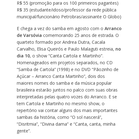
R$ 55 (promoção para os 100 primeiros pagantes)
R$ 35 (estudante/idoso/professor da rede pública
municipal/funcionário Petrobras/assinante O Globo)
E chega a vez do samba em agosto com o
Arranco
de Varsóvia
comemorando 25 anos de estrada. O
quarteto formado por Andrea Dutra, Cacala
Carvalho, Elisa Queirós e Paulo Malaguti estreia,
no
dia 10
, o show “Canta Cartola e Martinho”.
Homenageados em projetos separados, no CD
“Samba de Cartola” (1998) e no DVD “Pãozinho de
Açúcar – Arranco Canta Martinho”, dois dos
maiores nomes do samba e da música popular
brasileira estarão juntos no palco com suas obras
interpretadas pelas quatro vozes do Arranco. E se
tem Cartola e Martinho no mesmo show, o
repertório vai contar alguns dos mais importantes
sambas da história, como “O sol nascerá”,
“Disritmia”, “Divina dama” e “Canta, canta, minha
gente”.