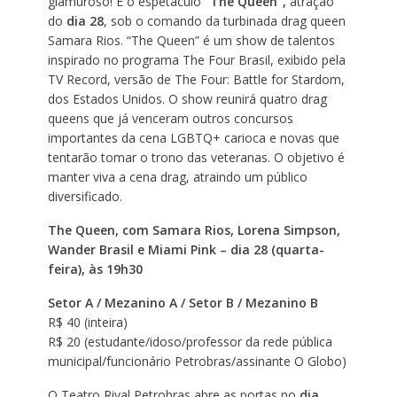
glamuroso! É o espetáculo
“The Queen”,
atração
do
dia 28
, sob o comando da turbinada drag queen
Samara Rios. “The Queen” é um show de talentos
inspirado no programa The Four Brasil, exibido pela
TV Record, versão de The Four: Battle for Stardom,
dos Estados Unidos. O show reunirá quatro drag
queens que já venceram outros concursos
importantes da cena LGBTQ+ carioca e novas que
tentarão tomar o trono das veteranas. O objetivo é
manter viva a cena drag, atraindo um público
diversificado.
The Queen, com Samara Rios, Lorena Simpson,
Wander Brasil e Miami Pink – dia 28 (quarta-
feira), às 19h30
Setor A / Mezanino A / Setor B / Mezanino B
R$ 40 (inteira)
R$ 20 (estudante/idoso/professor da rede pública
municipal/funcionário Petrobras/assinante O Globo)
O Teatro Rival Petrobras abre as portas no
dia