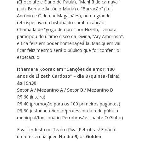
(Chocolate e Elano de Paula), “Manhã de carnaval”
(Luiz Bonfá e Antônio Maria) e “Barracão” (Luís
Antônio e Oldemar Magalhães), numa grande
retrospectiva da história do samba-canção.
Chamada de “gogó de ouro” por Elizeth, Itamara
participou do último disco da Divina, “Ary Amoroso”,
e fica feliz em poder homenageá-la. Mas quem vai
ficar feliz mesmo será o público que for conferir o
espetáculo.
Ithamara Koorax em “Canções de amor: 100
anos de Elizeth Cardoso” – dia 8 (quinta-feira),
às 19h30
Setor A / Mezanino A / Setor B / Mezanino B
R$ 60 (inteira)
R$ 40 (promoção para os 100 primeiros pagantes)
R$ 30 (estudante/idoso/professor da rede pública
municipal/funcionário Petrobras/assinante O Globo)
E vai ter festa no Teatro Rival Petrobras! E não é
uma festa qualquer!
No dia 9
, os
Golden