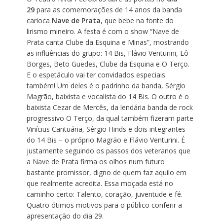
29
para as comemorações de 14 anos da banda
carioca
Nave de Prata
, que bebe na fonte do
lirismo mineiro. A festa é com o show “Nave de
Prata canta Clube da Esquina e Minas”, mostrando
as influências do grupo: 14 Bis, Flávio Venturini, Lô
Borges, Beto Guedes, Clube da Esquina e O Terço.
E o espetáculo vai ter convidados especiais
também! Um deles é o padrinho da banda, Sérgio
Magrão, baixista e vocalista do 14 Bis. O outro é o
baixista Cezar de Mercês, da lendária banda de rock
progressivo O Terço, da qual também fizeram parte
Vinícius Cantuária, Sérgio Hinds e dois integrantes
do 14 Bis – o próprio Magrão e Flávio Venturini. É
justamente seguindo os passos dos veteranos que
a Nave de Prata firma os olhos num futuro
bastante promissor, digno de quem faz aquilo em
que realmente acredita. Essa moçada está no
caminho certo: Talento, coração, juventude e fé.
Quatro ótimos motivos para o público conferir a
apresentação do dia 29.