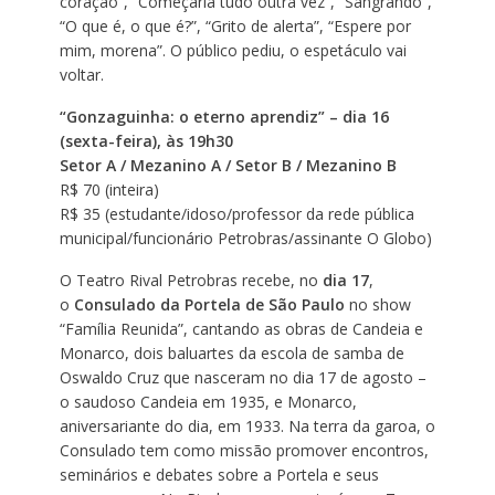
coração”, “Começaria tudo outra vez”, “Sangrando”,
“O que é, o que é?”, “Grito de alerta”, “Espere por
mim, morena”. O público pediu, o espetáculo vai
voltar.
“Gonzaguinha: o eterno aprendiz” – dia 16
(sexta-feira), às 19h30
Setor A / Mezanino A / Setor B / Mezanino B
R$ 70 (inteira)
R$ 35 (estudante/idoso/professor da rede pública
municipal/funcionário Petrobras/assinante O Globo)
O Teatro Rival Petrobras recebe, no
dia 17
,
o
Consulado da Portela de São Paulo
no show
“Família Reunida”, cantando as obras de Candeia e
Monarco, dois baluartes da escola de samba de
Oswaldo Cruz que nasceram no dia 17 de agosto –
o saudoso Candeia em 1935, e Monarco,
aniversariante do dia, em 1933. Na terra da garoa, o
Consulado tem como missão promover encontros,
seminários e debates sobre a Portela e seus