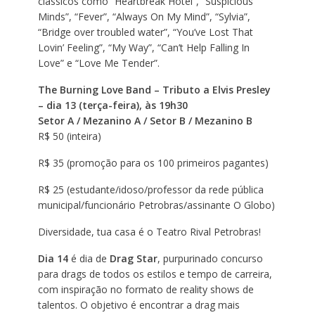
clássicos como “Heartbreak Hotel”, “Suspicious
Minds”, “Fever”, “Always On My Mind”, “Sylvia”,
“Bridge over troubled water”, “You’ve Lost That
Lovin’ Feeling”, “My Way”, “Can’t Help Falling In
Love” e “Love Me Tender”.
The Burning Love Band – Tributo a Elvis Presley
– dia 13 (terça-feira), às 19h30
Setor A / Mezanino A / Setor B / Mezanino B
R$ 50 (inteira)
R$ 35 (promoção para os 100 primeiros pagantes)
R$ 25 (estudante/idoso/professor da rede pública
municipal/funcionário Petrobras/assinante O Globo)
Diversidade, tua casa é o Teatro Rival Petrobras!
Dia 14
é dia de
Drag Star
, purpurinado concurso
para drags de todos os estilos e tempo de carreira,
com inspiração no formato de reality shows de
talentos. O objetivo é encontrar a drag mais