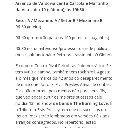
Arranco de Varsóvia canta Cartola e Martinho
da Vila – dia 10 (sábado), às 19h30
Setor A / Mezanino A / Setor B / Mezanino B
R$ 60 (inteira)
R$ 40 (promoção para os 100 primeiros pagantes)
R$ 30 (estudante/idoso/professor da rede pública
municipal/funcionário Petrobras/assinante O Globo)
E como o Teatro Rival Petrobras é democrático. Se
tem MPB e samba, também tem rock’n’roll. Agosto
é o mês que marca os 42 anos do desaparecimento
de um ícone do rock: Elvis Presley. Afinal de contas,
Elvis não morreu, pelo menos não para seus fãs,
que vão poder curtir os maiores sucessos dele
no
dia 13
, no show
da banda The Burning Love.
É
o Tributo a Elvis Presley, em que os sucessos do
Rei do Rock serão lembrados em versões fiéis aos
arranjos consagrados. No repertório, estão