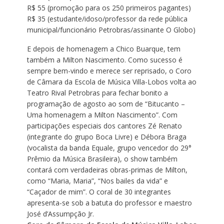
R$ 55 (promoção para os 250 primeiros pagantes)
R$ 35 (estudante/idoso/professor da rede pública
municipal/funcionário Petrobras/assinante O Globo)
E depois de homenagem a Chico Buarque, tem
também a Milton Nascimento. Como sucesso é
sempre bem-vindo e merece ser reprisado, o Coro
de Câmara da Escola de Música Villa-Lobos volta ao
Teatro Rival Petrobras para fechar bonito a
programação de agosto ao som de “Bitucanto –
Uma homenagem a Milton Nascimento”. Com
participações especiais dos cantores Zé Renato
(integrante do grupo Boca Livre) e Débora Braga
(vocalista da banda Equale, grupo vencedor do 29°
Prêmio da Música Brasileira), o show também
contará com verdadeiras obras-primas de Milton,
como “Maria, Maria”, “Nos bailes da vida” e
“Caçador de mim”. O coral de 30 integrantes
apresenta-se sob a batuta do professor e maestro
José d’Assumpção Jr.