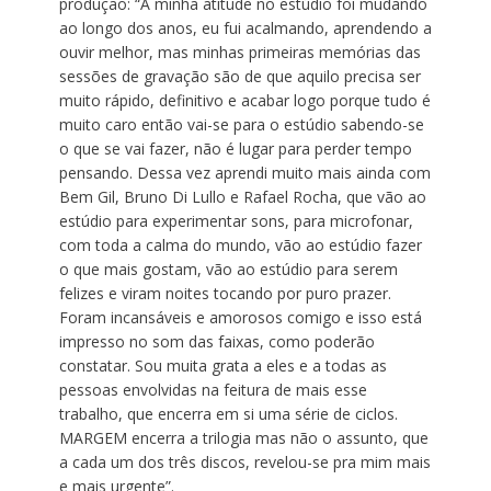
produção: “A minha atitude no estúdio foi mudando
ao longo dos anos, eu fui acalmando, aprendendo a
ouvir melhor, mas minhas primeiras memórias das
sessões de gravação são de que aquilo precisa ser
muito rápido, definitivo e acabar logo porque tudo é
muito caro então vai-se para o estúdio sabendo-se
o que se vai fazer, não é lugar para perder tempo
pensando. Dessa vez aprendi muito mais ainda com
Bem Gil, Bruno Di Lullo e Rafael Rocha, que vão ao
estúdio para experimentar sons, para microfonar,
com toda a calma do mundo, vão ao estúdio fazer
o que mais gostam, vão ao estúdio para serem
felizes e viram noites tocando por puro prazer.
Foram incansáveis e amorosos comigo e isso está
impresso no som das faixas, como poderão
constatar. Sou muita grata a eles e a todas as
pessoas envolvidas na feitura de mais esse
trabalho, que encerra em si uma série de ciclos.
MARGEM encerra a trilogia mas não o assunto, que
a cada um dos três discos, revelou-se pra mim mais
e mais urgente”.