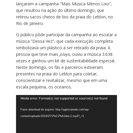
lançaram a campanha “Mais Música Menos Lixo”,
que resultou na ação do último domingo, que
retirou sacos cheios de lixo da praia do Leblon, no
Rio de Janeiro.
O público pôde participar da campanha ao escutar a
música “Dessa Vez”, que cada execução completa
simbolizava um plástico a ser retirado da praia. A
pessoa que teve mais
plays
, ouviu a música 3.638
vezes e ganhou um kit de sustentabilidade especial.
Neste domingo, os fãs e parceiros estiveram
presentes na praia do Leblon para coletar,
conscientizar e revitalizar, mesmo que em uma
escala pequena, os oceanos.
Tocador
Media error: Format(s) not supported or source(s) not found
de
vídeo
Fazer download do arquivo: http://agenciarede.com/wp-
content/uploads/2019/07/V%C2%A1deo-1.mp4?_=1