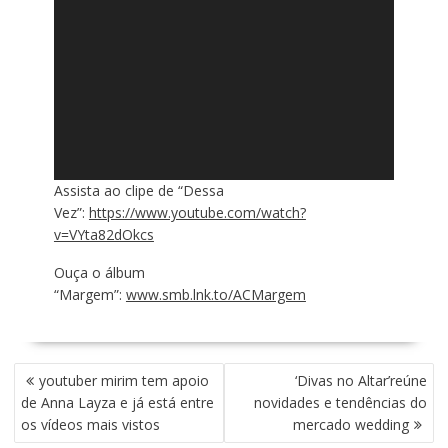
Assista ao clipe de “Dessa
Vez”:
https://www.youtube.com/watch?
v=VYta82dOkcs
Ouça o álbum
“Margem”:
www.smb.lnk.to/ACMargem
N
youtuber mirim tem apoio
‘Divas no Altar’reúne
A
de Anna Layza e já está entre
novidades e tendências do
V
os vídeos mais vistos
mercado wedding
E