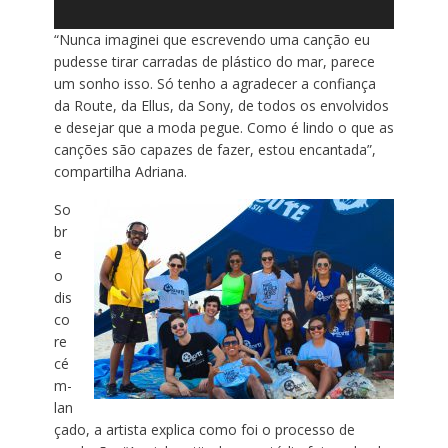
“Nunca imaginei que escrevendo uma canção eu
pudesse tirar carradas de plástico do mar, parece
um sonho isso. Só tenho a agradecer a confiança
da Route, da Ellus, da Sony, de todos os envolvidos
e desejar que a moda pegue. Como é lindo o que as
canções são capazes de fazer, estou encantada”,
compartilha Adriana.
So
br
e
o
dis
co
re
cé
m-
lan
çado, a artista explica como foi o processo de