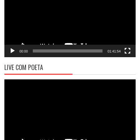
vídeo
00:00
01:41:54
LIVE COM POETA
Tocador
de
vídeo