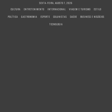
S
SEXTA-FEIRA, AGOSTO 7, 2026
k
CULTURA
ENTRETENIMENTO
INTERNACIONAL
VIAGEM E TURISMO
ESTILO
i
POLÍTICA
GASTRONOMIA
ESPORTE
COLUNISTAS
SAÚDE
BUSINESS E NEGÓCIOS
p
t
TECNOLOGIA
o
c
o
n
t
e
n
t