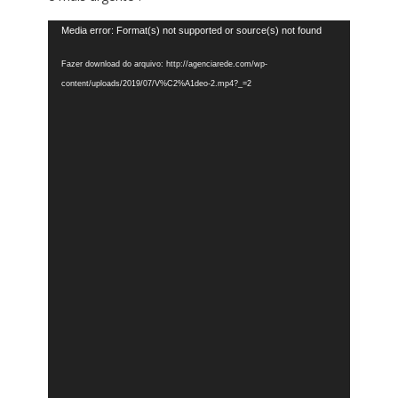
Tocador
Media error: Format(s) not supported or source(s) not found
de
vídeo
Fazer download do arquivo: http://agenciarede.com/wp-
content/uploads/2019/07/V%C2%A1deo-2.mp4?_=2