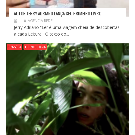
AUTOR JERRY ADRIANO LANÇA SEU PRIMEIRO LIVRO
AGENCIA REDE
Jerry Adriano “Ler é uma viagem cheia de descobertas
a cada Leitura O texto do...
BRASÍLIA
TECNOLOGIA