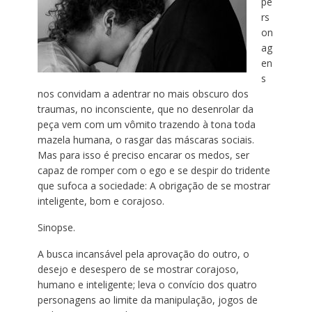
pe
rs
on
ag
en
s
nos convidam a adentrar no mais obscuro dos
traumas, no inconsciente, que no desenrolar da
peça vem com um vômito trazendo à tona toda
mazela humana, o rasgar das máscaras sociais.
Mas para isso é preciso encarar os medos, ser
capaz de romper com o ego e se despir do tridente
que sufoca a sociedade: A obrigação de se mostrar
inteligente, bom e corajoso.
Sinopse.
A busca incansável pela aprovação do outro, o
desejo e desespero de se mostrar corajoso,
humano e inteligente; leva o convício dos quatro
personagens ao limite da manipulação, jogos de