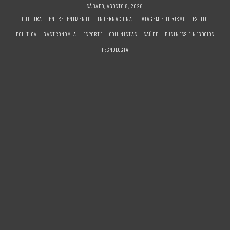
S
SÁBADO, AGOSTO 8, 2026
k
CULTURA
ENTRETENIMENTO
INTERNACIONAL
VIAGEM E TURISMO
ESTILO
i
POLÍTICA
GASTRONOMIA
ESPORTE
COLUNISTAS
SAÚDE
BUSINESS E NEGÓCIOS
p
t
TECNOLOGIA
o
c
o
n
t
e
n
t