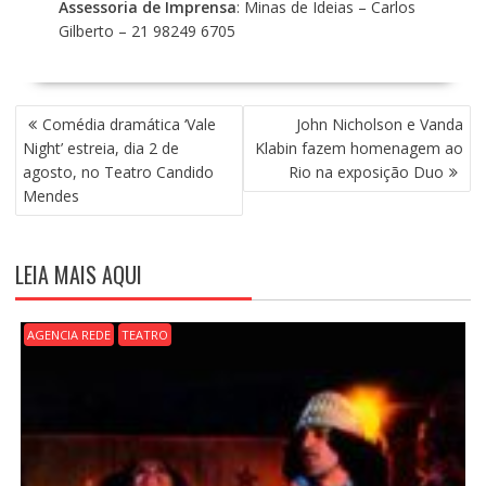
Assessoria de Imprensa
: Minas de Ideias – Carlos
Gilberto – 21 98249 6705
N
Comédia dramática ‘Vale
John Nicholson e Vanda
A
Night’ estreia, dia 2 de
Klabin fazem homenagem ao
V
agosto, no Teatro Candido
Rio na exposição Duo
E
Mendes
G
A
Ç
LEIA MAIS AQUI
Ã
O
D
AGENCIA REDE
TEATRO
E
P
O
S
T