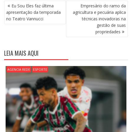
N
Eu Sou Eles faz última
Empresário do ramo da
A
apresentação da temporada
agricultura e pecuária aplica
V
no Teatro Vannucci
técnicas inovadoras na
E
gestão de suas
G
propriedades
A
Ç
Ã
LEIA MAIS AQUI
O
D
E
AGENCIA REDE
ESPORTE
P
O
S
T