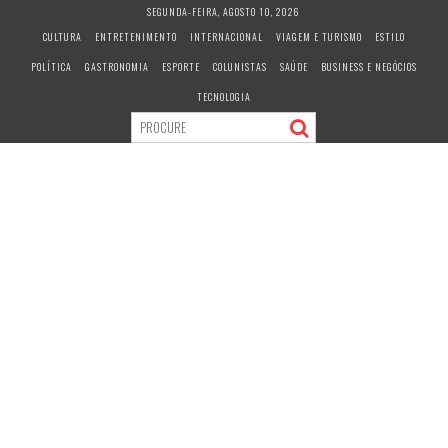
S
SEGUNDA-FEIRA, AGOSTO 10, 2026
k
CULTURA
ENTRETENIMENTO
INTERNACIONAL
VIAGEM E TURISMO
ESTILO
i
POLÍTICA
GASTRONOMIA
ESPORTE
COLUNISTAS
SAÚDE
BUSINESS E NEGÓCIOS
p
t
TECNOLOGIA
o
c
o
n
t
e
n
t