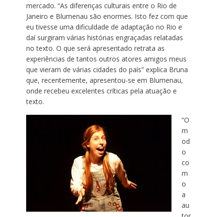
mercado. “As diferenças culturais entre o Rio de
Janeiro e Blumenau são enormes. Isto fez com que
eu tivesse uma dificuldade de adaptação no Rio e
daí surgiram várias histórias engraçadas relatadas
no texto. O que será apresentado retrata as
experiências de tantos outros atores amigos meus
que vieram de várias cidades do país” explica Bruna
que, recentemente, apresentou-se em Blumenau,
onde recebeu excelentes críticas pela atuação e
texto.
“O
m
od
o
co
m
o
a
au
tor