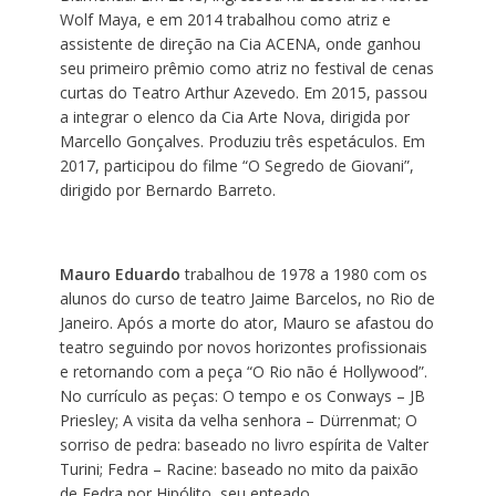
Wolf Maya, e em 2014 trabalhou como atriz e
assistente de direção na Cia ACENA, onde ganhou
seu primeiro prêmio como atriz no festival de cenas
curtas do Teatro Arthur Azevedo. Em 2015, passou
a integrar o elenco da Cia Arte Nova, dirigida por
Marcello Gonçalves. Produziu três espetáculos. Em
2017, participou do filme “O Segredo de Giovani”,
dirigido por Bernardo Barreto.
Mauro Eduardo
trabalhou de 1978 a 1980 com os
alunos do curso de teatro Jaime Barcelos, no Rio de
Janeiro. Após a morte do ator, Mauro se afastou do
teatro seguindo por novos horizontes profissionais
e retornando com a peça “O Rio não é Hollywood”.
No currículo as peças: O tempo e os Conways – JB
Priesley; A visita da velha senhora – Dürrenmat; O
sorriso de pedra: baseado no livro espírita de Valter
Turini; Fedra – Racine: baseado no mito da paixão
de Fedra por Hipólito, seu enteado.