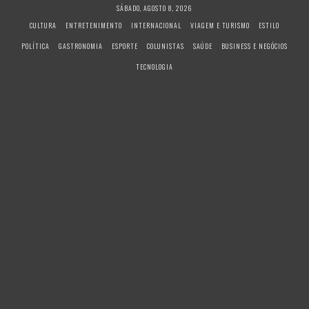
S
SÁBADO, AGOSTO 8, 2026
k
CULTURA
ENTRETENIMENTO
INTERNACIONAL
VIAGEM E TURISMO
ESTILO
i
POLÍTICA
GASTRONOMIA
ESPORTE
COLUNISTAS
SAÚDE
BUSINESS E NEGÓCIOS
p
t
TECNOLOGIA
o
c
o
n
t
e
n
t