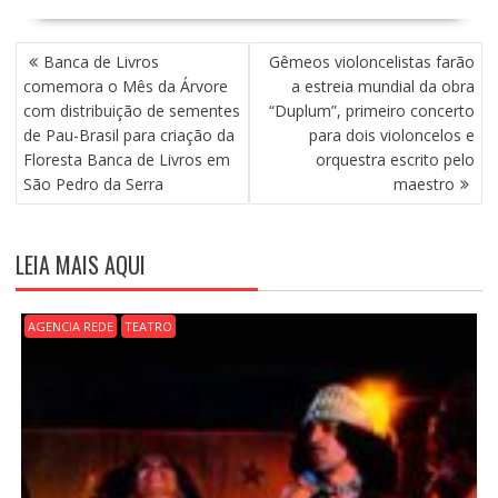
N
Banca de Livros
Gêmeos violoncelistas farão
A
comemora o Mês da Árvore
a estreia mundial da obra
V
com distribuição de sementes
“Duplum”, primeiro concerto
E
de Pau-Brasil para criação da
para dois violoncelos e
G
Floresta Banca de Livros em
orquestra escrito pelo
A
São Pedro da Serra
maestro
Ç
Ã
O
LEIA MAIS AQUI
D
E
P
AGENCIA REDE
TEATRO
O
S
T