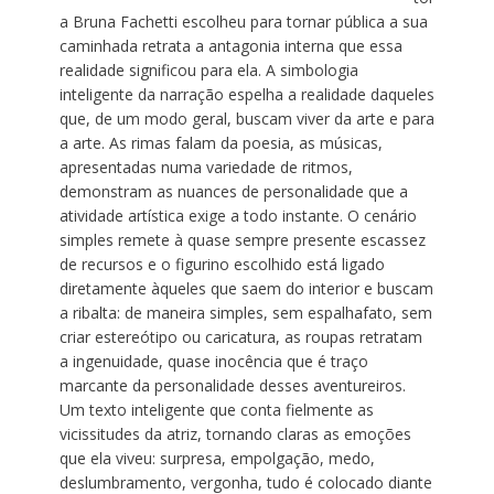
a Bruna Fachetti escolheu para tornar pública a sua
caminhada retrata a antagonia interna que essa
realidade significou para ela. A simbologia
inteligente da narração espelha a realidade daqueles
que, de um modo geral, buscam viver da arte e para
a arte. As rimas falam da poesia, as músicas,
apresentadas numa variedade de ritmos,
demonstram as nuances de personalidade que a
atividade artística exige a todo instante. O cenário
simples remete à quase sempre presente escassez
de recursos e o figurino escolhido está ligado
diretamente àqueles que saem do interior e buscam
a ribalta: de maneira simples, sem espalhafato, sem
criar estereótipo ou caricatura, as roupas retratam
a ingenuidade, quase inocência que é traço
marcante da personalidade desses aventureiros.
Um texto inteligente que conta fielmente as
vicissitudes da atriz, tornando claras as emoções
que ela viveu: surpresa, empolgação, medo,
deslumbramento, vergonha, tudo é colocado diante