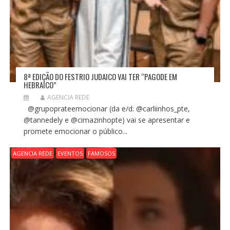
8ª EDIÇÃO DO FESTRIO JUDAICO VAI TER “PAGODE EM
HEBRAICO”
AGENCIA REDE
@grupoprateemocionar (da e/d: @carliinhos_pte,
@tannedely e @cimazinhopte) vai se apresentar e
promete emocionar o público...
AGENCIA REDE
EVENTOS
FAMOSOS