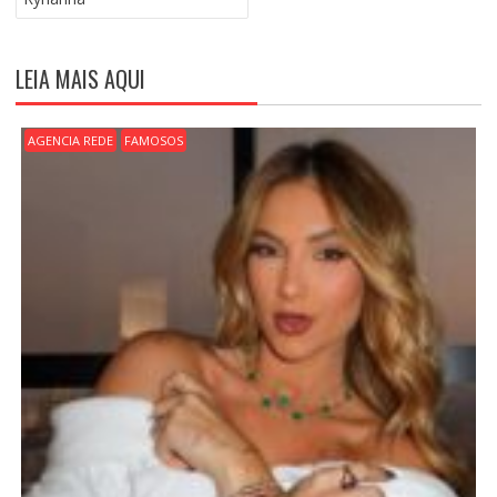
Ç
Ã
O
LEIA MAIS AQUI
D
E
P
AGENCIA REDE
FAMOSOS
O
S
T