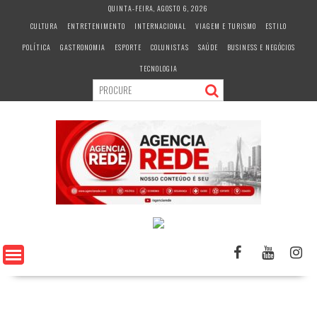
S
QUINTA-FEIRA, AGOSTO 6, 2026
k
CULTURA
ENTRETENIMENTO
INTERNACIONAL
VIAGEM E TURISMO
ESTILO
i
POLÍTICA
GASTRONOMIA
ESPORTE
COLUNISTAS
SAÚDE
BUSINESS E NEGÓCIOS
p
t
TECNOLOGIA
o
c
o
n
t
e
n
t