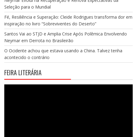
Neymar Evolui na Recuperação e Renova Expectativas da
Seleção para o Mundial
Fé, Resiliência e Superação: Cleide Rodrigues transforma dor em
inspiração no livro “Sobreviventes do Deserto”
Santos Vai ao STJD e Amplia Crise Após Polêmica Envolvendo
Neymar em Derrota no Brasileirão
O Ocidente achou que estava usando a China. Talvez tenha
acontecido o contrário
FEIRA LITERÁRIA
Tocador
de
vídeo