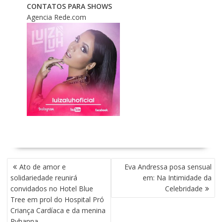
CONTATOS PARA SHOWS
Agencia Rede.com
N
Ato de amor e
Eva Andressa posa sensual
A
solidariedade reunirá
em: Na Intimidade da
V
convidados no Hotel Blue
Celebridade
E
Tree em prol do Hospital Pró
G
Criança Cardíaca e da menina
A
Ryhanna