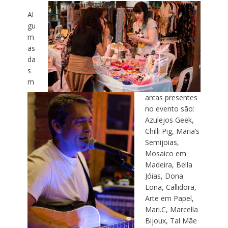
Al
gu
m
as
da
s
m
arcas presentes
no evento são:
Azulejos Geek,
Chilli Pig, Maria’s
Semijoias,
Mosaico em
Madeira, Bella
Jóias, Dona
Lona, Callidora,
Arte em Papel,
Mari.C, Marcella
Bijoux, Tal Mãe