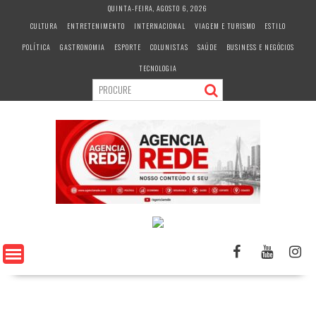
S
QUINTA-FEIRA, AGOSTO 6, 2026
k
CULTURA
ENTRETENIMENTO
INTERNACIONAL
VIAGEM E TURISMO
ESTILO
i
POLÍTICA
GASTRONOMIA
ESPORTE
COLUNISTAS
SAÚDE
BUSINESS E NEGÓCIOS
p
t
TECNOLOGIA
o
c
o
n
t
e
n
t