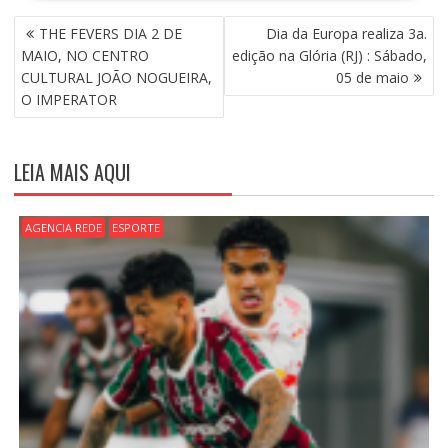
N
THE FEVERS DIA 2 DE
Dia da Europa realiza 3a.
A
MAIO, NO CENTRO
edição na Glória (RJ) : Sábado,
V
CULTURAL JOÃO NOGUEIRA,
05 de maio
E
O IMPERATOR
G
A
Ç
LEIA MAIS AQUI
Ã
O
D
AGENCIA REDE
ESPORTE
E
P
O
S
T