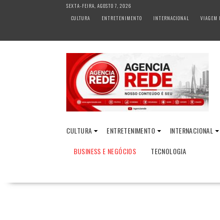
S
SEXTA-FEIRA, AGOSTO 7, 2026
k
CULTURA
ENTRETENIMENTO
INTERNACIONAL
VIAGEM 
i
p
t
o
c
o
n
t
e
n
CULTURA
ENTRETENIMENTO
INTERNACIONAL
t
BUSINESS E NEGÓCIOS
TECNOLOGIA