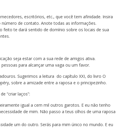
ecedores, escritórios, etc., que você tem afinidade. Insira
 número de contato. Anote todas as informações.
eito te dará sentido de domínio sobre os locais de sua
ntes.
icação seja estar com a sua rede de amigos ativa.
 pessoas para alcançar uma vaga ou um favor.
adouros. Sugerimos a leitura do capítulo XXI, do livro O
péry, sobre a amizade entre a raposa e o principezinho.
e “criar laços”:
iramente igual a cem mil outros garotos. E eu não tenho
 necessidade de mim. Não passo a teus olhos de uma raposa
ssidade um do outro. Serás para mim único no mundo. E eu