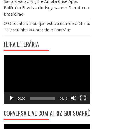
Santos Vai ao STJD e Amplia Crise Após
Polêmica Envolvendo Neymar em Derrota no
Brasileirão
O Ocidente achou que estava usando a China.
Talvez tenha acontecido o contrário
FEIRA LITERÁRIA
Tocador
de
vídeo
00:00
06:40
CONVERSA LIVE COM ATRIZ GUI SOARRÊ
Tocador