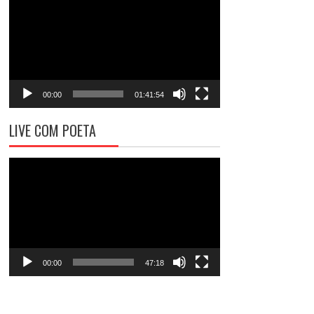
de
vídeo
00:00
01:41:54
LIVE COM POETA
Tocador
de
vídeo
00:00
47:18