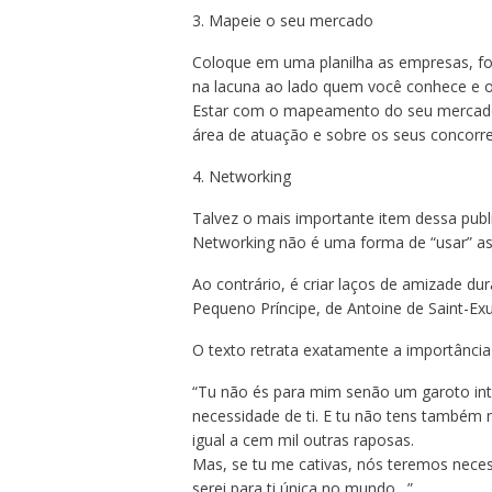
3. Mapeie o seu mercado
Coloque em uma planilha as empresas, forn
na lacuna ao lado quem você conhece e o
Estar com o mapeamento do seu mercado f
área de atuação e sobre os seus concorre
4. Networking
Talvez o mais importante item dessa publ
Networking não é uma forma de “usar” as
Ao contrário, é criar laços de amizade dur
Pequeno Príncipe, de Antoine de Saint-Exu
O texto retrata exatamente a importância d
“Tu não és para mim senão um garoto inte
necessidade de ti. E tu não tens também
igual a cem mil outras raposas.
Mas, se tu me cativas, nós teremos nece
serei para ti única no mundo…”