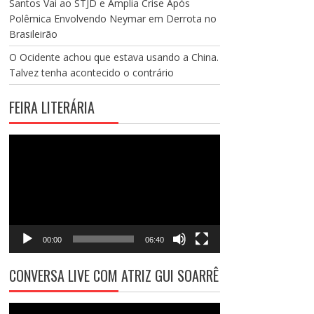
Santos Vai ao STJD e Amplia Crise Após
Polêmica Envolvendo Neymar em Derrota no
Brasileirão
O Ocidente achou que estava usando a China.
Talvez tenha acontecido o contrário
FEIRA LITERÁRIA
Tocador
de
vídeo
00:00
06:40
CONVERSA LIVE COM ATRIZ GUI SOARRÊ
Tocador