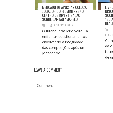
MERCADO DE APOSTAS COLOCA
LIVR
JOGADOR DO FLUMINENSE NO
DISC
CENTRO DE INVESTIGAÇÃO
SOCI
SOBRE CARTÃO AMARELO
120 
REAL
AGENCIA REDE
O futebol brasileiro voltou a
LUIZ
enfrentar questionamentos
Com 
envolvendo a integridade
da c
das competições após um
tecn
jogador do...
de u
LEAVE A COMMENT