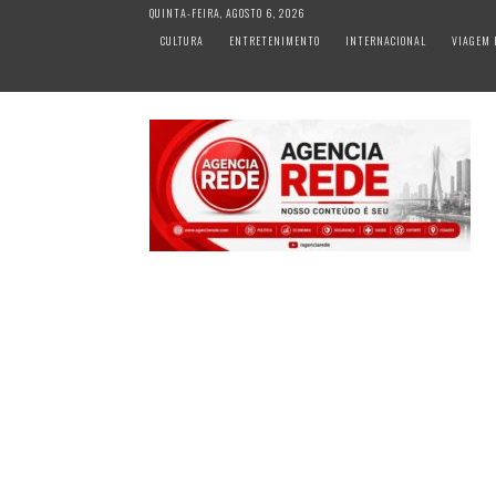
S
QUINTA-FEIRA, AGOSTO 6, 2026
k
CULTURA
ENTRETENIMENTO
INTERNACIONAL
VIAGEM 
i
p
t
o
c
o
n
t
e
n
t