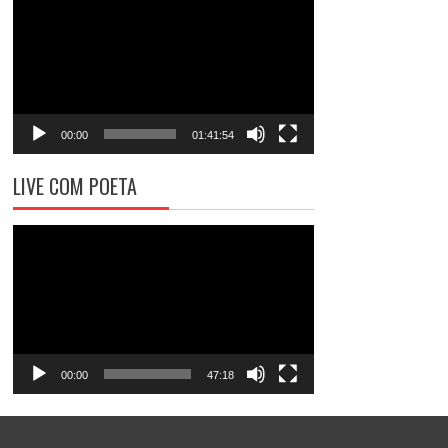
de
vídeo
00:00
01:41:54
LIVE COM POETA
Tocador
de
vídeo
00:00
47:18