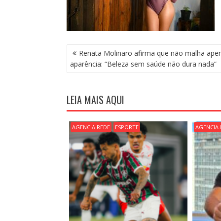
N
Renata Molinaro afirma que não malha ape
A
aparência: “Beleza sem saúde não dura nada”
V
E
G
LEIA MAIS AQUI
A
Ç
Ã
AGENCIA REDE
ESPORTE
AGENCIA 
O
D
E
P
O
S
T