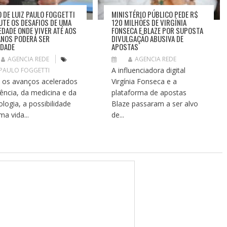
O DE LUIZ PAULO FOGGETTI
MINISTÉRIO PÚBLICO PEDE R$
UTE OS DESAFIOS DE UMA
120 MILHÕES DE VIRGÍNIA
EDADE ONDE VIVER ATÉ AOS
FONSECA E BLAZE POR SUPOSTA
ANOS PODERÁ SER
DIVULGAÇÃO ABUSIVA DE
IDADE
APOSTAS
AGENCIA REDE
AGENCIA REDE
A influenciadora digital
 PAULO FOGGETTI
os avanços acelerados
Virgínia Fonseca e a
iência, da medicina e da
plataforma de apostas
ologia, a possibilidade
Blaze passaram a ser alvo
ma vida...
de...