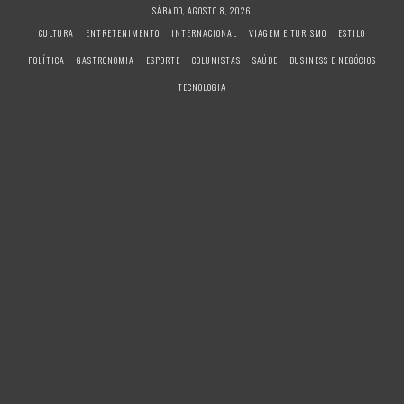
S
SÁBADO, AGOSTO 8, 2026
k
CULTURA
ENTRETENIMENTO
INTERNACIONAL
VIAGEM E TURISMO
ESTILO
i
POLÍTICA
GASTRONOMIA
ESPORTE
COLUNISTAS
SAÚDE
BUSINESS E NEGÓCIOS
p
t
TECNOLOGIA
o
c
o
n
t
e
n
t