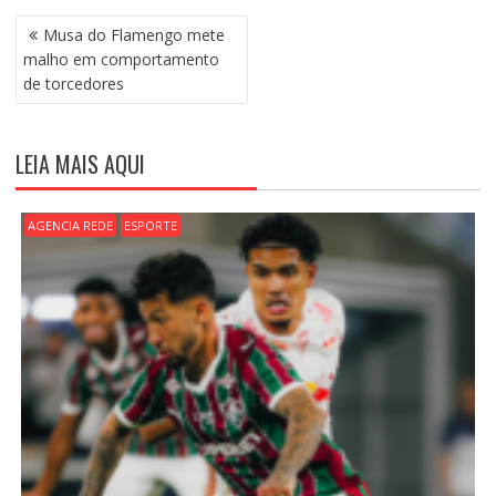
N
Musa do Flamengo mete
A
malho em comportamento
V
de torcedores
E
G
A
LEIA MAIS AQUI
Ç
Ã
O
AGENCIA REDE
ESPORTE
D
E
P
O
S
T