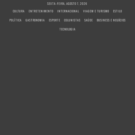
S
SEXTA-FEIRA, AGOSTO 7, 2026
k
CULTURA
ENTRETENIMENTO
INTERNACIONAL
VIAGEM E TURISMO
ESTILO
i
POLÍTICA
GASTRONOMIA
ESPORTE
COLUNISTAS
SAÚDE
BUSINESS E NEGÓCIOS
p
t
TECNOLOGIA
o
c
o
n
t
e
n
t