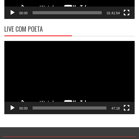
00:00
01:41:54
LIVE COM POETA
Tocador
de
vídeo
00:00
47:18