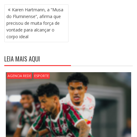
N
Karen Hartmann, a “Musa
A
do Fluminense”, afirma que
V
precisou de muita força de
E
vontade para alcançar o
G
corpo ideal
A
Ç
Ã
LEIA MAIS AQUI
O
D
E
AGENCIA REDE
ESPORTE
P
O
S
T