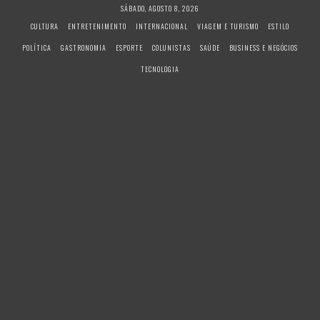
S
SÁBADO, AGOSTO 8, 2026
k
CULTURA
ENTRETENIMENTO
INTERNACIONAL
VIAGEM E TURISMO
ESTILO
i
POLÍTICA
GASTRONOMIA
ESPORTE
COLUNISTAS
SAÚDE
BUSINESS E NEGÓCIOS
p
t
TECNOLOGIA
o
c
o
n
t
e
n
t