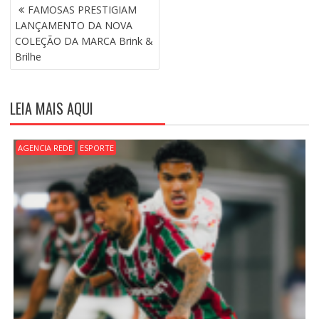
N
FAMOSAS PRESTIGIAM
A
LANÇAMENTO DA NOVA
V
COLEÇÃO DA MARCA Brink &
E
Brilhe
G
A
Ç
LEIA MAIS AQUI
Ã
O
D
AGENCIA REDE
ESPORTE
E
P
O
S
T