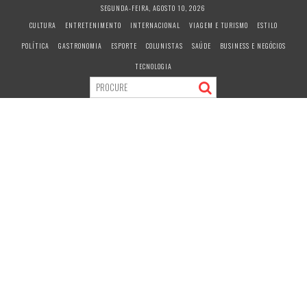
S
SEGUNDA-FEIRA, AGOSTO 10, 2026
k
CULTURA
ENTRETENIMENTO
INTERNACIONAL
VIAGEM E TURISMO
ESTILO
i
POLÍTICA
GASTRONOMIA
ESPORTE
COLUNISTAS
SAÚDE
BUSINESS E NEGÓCIOS
p
t
TECNOLOGIA
o
c
o
n
t
e
n
t