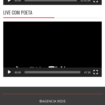
00:00
01:41:54
LIVE COM POETA
Tocador
de
vídeo
00:00
47:18
©AGENCIA REDE