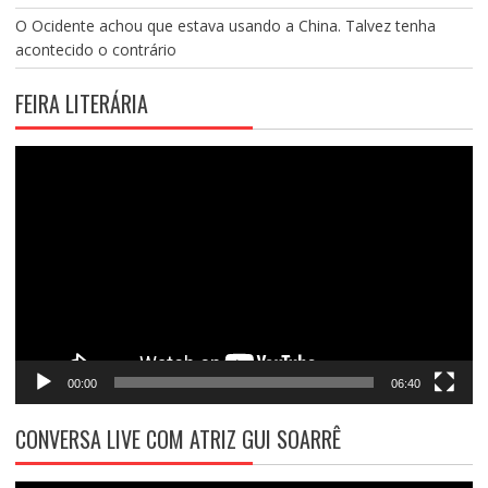
O Ocidente achou que estava usando a China. Talvez tenha
acontecido o contrário
FEIRA LITERÁRIA
Tocador
de
vídeo
00:00
06:40
CONVERSA LIVE COM ATRIZ GUI SOARRÊ