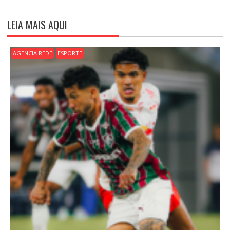
G
A
LEIA MAIS AQUI
Ç
Ã
O
AGENCIA REDE
ESPORTE
D
E
P
O
S
T