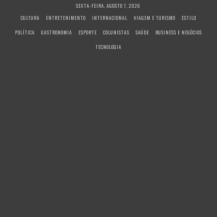
S
SEXTA-FEIRA, AGOSTO 7, 2026
k
CULTURA
ENTRETENIMENTO
INTERNACIONAL
VIAGEM E TURISMO
ESTILO
i
POLÍTICA
GASTRONOMIA
ESPORTE
COLUNISTAS
SAÚDE
BUSINESS E NEGÓCIOS
p
t
TECNOLOGIA
o
c
o
n
t
e
n
t